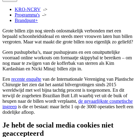
KRO-NCRV
->
Programma's
->
Brandpunt+
Grote billen zijn nog steeds onlosmakelijk verbonden met een
bepaald schoonheidsideaal en steeds meer vrouwen laten hun billen
vergroten. Maar wat maakt die grote billen nou eigenlijk zo geliefd?
Geen pushupbeha’s, maar pushupjeans en een onuitputtelijke
voorraad online workouts om formaatje skippybal te bereiken – om
nog maar te zwijgen van de kofferbak van sterren als Kim
Kardashian en Nicki Minaj: billen zijn in.
Een
recente enquête
van de Internationale Vereniging van Plastische
Chirurgie liet zien dat het aantal bilvergrotingen sinds 2015
wereldwijd met wel bijna tachtig procent is toegenomen. En dit
terwijl de zogeheten Brazilian Butt Lift waarbij vet uit de buik of
heupen naar de billen wordt verplaatst,
de gevaarlijkste cosmetische
ingreep
is die er bestaat: maar liefst 1 op de 3000 operaties heeft een
dodelijke afloop.
Je hebt de social media cookies niet
geaccepteerd