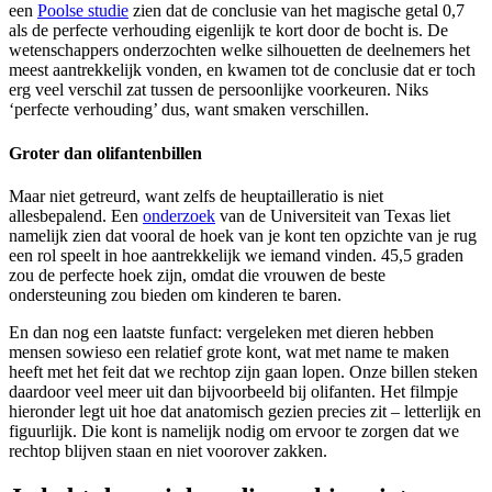
een
Poolse studie
zien dat de conclusie van het magische getal 0,7
als de perfecte verhouding eigenlijk te kort door de bocht is. De
wetenschappers onderzochten welke silhouetten de deelnemers het
meest aantrekkelijk vonden, en kwamen tot de conclusie dat er toch
erg veel verschil zat tussen de persoonlijke voorkeuren. Niks
‘perfecte verhouding’ dus, want smaken verschillen.
Groter dan olifantenbillen
Maar niet getreurd, want zelfs de heuptailleratio is niet
allesbepalend. Een
onderzoek
van de Universiteit van Texas liet
namelijk zien dat vooral de hoek van je kont ten opzichte van je rug
een rol speelt in hoe aantrekkelijk we iemand vinden. 45,5 graden
zou de perfecte hoek zijn, omdat die vrouwen de beste
ondersteuning zou bieden om kinderen te baren.
En dan nog een laatste funfact: vergeleken met dieren hebben
mensen sowieso een relatief grote kont, wat met name te maken
heeft met het feit dat we rechtop zijn gaan lopen. Onze billen steken
daardoor veel meer uit dan bijvoorbeeld bij olifanten. Het filmpje
hieronder legt uit hoe dat anatomisch gezien precies zit – letterlijk en
figuurlijk. Die kont is namelijk nodig om ervoor te zorgen dat we
rechtop blijven staan en niet voorover zakken.