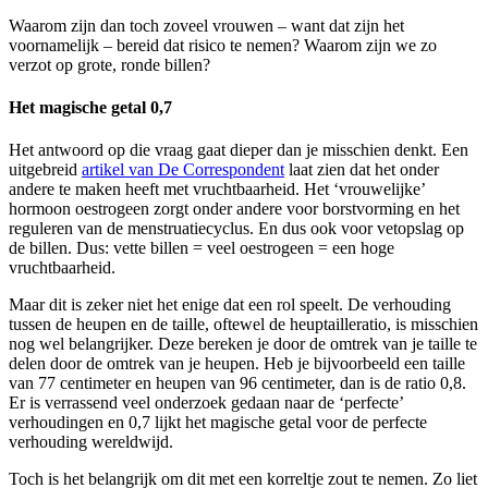
Waarom zijn dan toch zoveel vrouwen – want dat zijn het
voornamelijk – bereid dat risico te nemen? Waarom zijn we zo
verzot op grote, ronde billen?
Het magische getal 0,7
Het antwoord op die vraag gaat dieper dan je misschien denkt. Een
uitgebreid
artikel van De Correspondent
laat zien dat het onder
andere te maken heeft met vruchtbaarheid. Het ‘vrouwelijke’
hormoon oestrogeen zorgt onder andere voor borstvorming en het
reguleren van de menstruatiecyclus. En dus ook voor vetopslag op
de billen. Dus: vette billen = veel oestrogeen = een hoge
vruchtbaarheid.
Maar dit is zeker niet het enige dat een rol speelt. De verhouding
tussen de heupen en de taille, oftewel de heuptailleratio, is misschien
nog wel belangrijker. Deze bereken je door de omtrek van je taille te
delen door de omtrek van je heupen. Heb je bijvoorbeeld een taille
van 77 centimeter en heupen van 96 centimeter, dan is de ratio 0,8.
Er is verrassend veel onderzoek gedaan naar de ‘perfecte’
verhoudingen en 0,7 lijkt het magische getal voor de perfecte
verhouding wereldwijd.
Toch is het belangrijk om dit met een korreltje zout te nemen. Zo liet