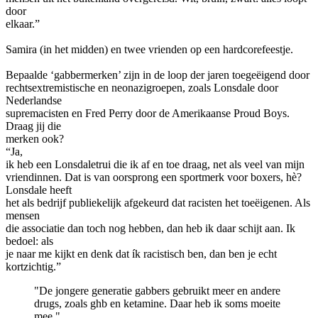
door
elkaar.”
Samira (in het midden) en twee vrienden op een hardcorefeestje.
Bepaalde ‘gabbermerken’ zijn in de loop der jaren toegeëigend door
rechtsextremistische en neonazigroepen, zoals Lonsdale door
Nederlandse
supremacisten en Fred Perry door de Amerikaanse Proud Boys.
Draag jij die
merken ook?
“Ja,
ik heb een Lonsdaletrui die ik af en toe draag, net als veel van mijn
vriendinnen. Dat is van oorsprong een sportmerk voor boxers, hè?
Lonsdale heeft
het als bedrijf publiekelijk afgekeurd dat racisten het toeëigenen. Als
mensen
die associatie dan toch nog hebben, dan heb ik daar schijt aan. Ik
bedoel: als
je naar me kijkt en denk dat ík racistisch ben, dan ben je echt
kortzichtig.”
"De jongere generatie gabbers gebruikt meer en andere
drugs, zoals ghb en ketamine. Daar heb ik soms moeite
mee."