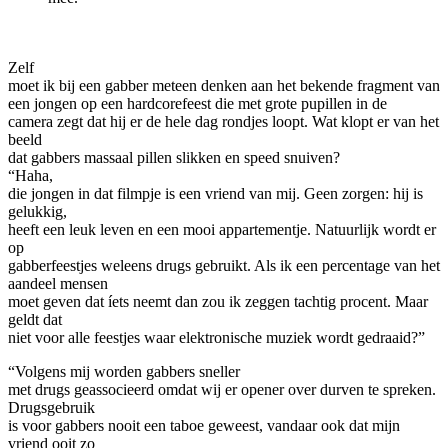
Zelf
moet ik bij een gabber meteen denken aan het
bekende fragment
van
een jongen op een hardcorefeest die met grote pupillen in de
camera zegt dat hij er de hele dag rondjes loopt. Wat klopt er van het
beeld
dat gabbers massaal pillen slikken en speed snuiven?
“Haha,
die jongen in dat filmpje is een vriend van mij. Geen zorgen: hij is
gelukkig,
heeft een leuk leven en een mooi appartementje. Natuurlijk wordt er
op
gabberfeestjes weleens drugs gebruikt. Als ik een percentage van het
aandeel mensen
moet geven dat íets neemt dan zou ik zeggen tachtig procent. Maar
geldt dat
niet voor alle feestjes waar elektronische muziek wordt gedraaid?”
“Volgens mij worden gabbers sneller
met drugs geassocieerd omdat wij er opener over durven te spreken.
Drugsgebruik
is voor gabbers nooit een taboe geweest, vandaar ook dat mijn
vriend ooit zo