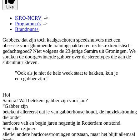
Like
KRO-NCRV
->
Programma's
->
Brandpunt+
Gabbers, dat zijn toch kaalgeschoren speedsnuivers met een
obsessie voor glimmende trainingspakken en rechts-extremistisch
gedachtegoed? Niet volgens de 23-jarige Samira uit Groningen. We
spraken de doorgewinterde gabber over de stereotypes die aan de
subcultuur kleven.
"Ook als je niet de hele week staat te hakken, kun je
een gabber zijn.”
Hoi
Samira! Wat betekent gabber zijn voor jou?
“Gabber zijn
betekent allereerst dat je van gabberhouse houdt, de muziekstroming
die onder
hardcore valt en begin jaren negentig in Rotterdam ontstond.
Sindsdien zijn er
allerlei andere hardcorestromingen ontstaan, maar het blijft allemaal
harde