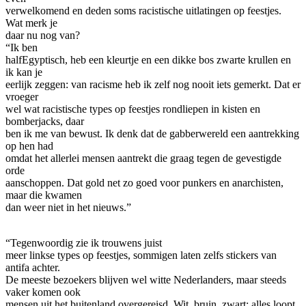
verwelkomend en deden soms racistische uitlatingen op feestjes.
Wat merk je
daar nu nog van?
“Ik ben
halfEgyptisch, heb een kleurtje en een dikke bos zwarte krullen en
ik kan je
eerlijk zeggen: van racisme heb ik zelf nog nooit iets gemerkt. Dat er
vroeger
wel wat racistische types op feestjes rondliepen in kisten en
bomberjacks, daar
ben ik me van bewust. Ik denk dat de gabberwereld een aantrekking
op hen had
omdat het allerlei mensen aantrekt die graag tegen de gevestigde
orde
aanschoppen. Dat gold net zo goed voor punkers en anarchisten,
maar die kwamen
dan weer niet in het nieuws.”
“Tegenwoordig zie ik trouwens juist
meer linkse types op feestjes, sommigen laten zelfs stickers van
antifa achter.
De meeste bezoekers blijven wel witte Nederlanders, maar steeds
vaker komen ook
mensen uit het buitenland overgereisd. Wit, bruin, zwart: alles loopt