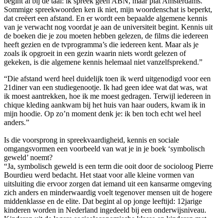
begint al bij de taal: ik spreek geen ABN, maar plat Amsterdams.
Sommige spreekwoorden ken ik niet, mijn woordenschat is beperkt,
dat creëert een afstand. En er wordt een bepaalde algemene kennis
van je verwacht nog voordat je aan de universiteit begint. Kennis uit
de boeken die je zou moeten hebben gelezen, de films die iedereen
heeft gezien en de tvprogramma’s die iedereen kent. Maar als je
zoals ik opgroeit in een gezin waarin niets wordt gelezen of
gekeken, is die algemene kennis helemaal niet vanzelfsprekend.”
“Die afstand werd heel duidelijk toen ik werd uitgenodigd voor een
21diner van een studiegenootje. Ik had geen idee wat dat was, wat
ik moest aantrekken, hoe ik me moest gedragen. Terwijl iedereen in
chique kleding aankwam bij het huis van haar ouders, kwam ik in
mijn hoodie. Op zo’n moment denk je: ik ben toch echt wel heel
anders.”
Is die voorsprong in spreekvaardigheid, kennis en sociale
omgangsvormen een voorbeeld van wat je in je boek ‘symbolisch
geweld’ noemt?
“Ja, symbolisch geweld is een term die ooit door de socioloog Pierre
Bourdieu werd bedacht. Het staat voor alle kleine vormen van
uitsluiting die ervoor zorgen dat iemand uit een kansarme omgeving
zich anders en minderwaardig voelt tegenover mensen uit de hogere
middenklasse en de elite. Dat begint al op jonge leeftijd: 12jarige
kinderen worden in Nederland ingedeeld bij een onderwijsniveau.