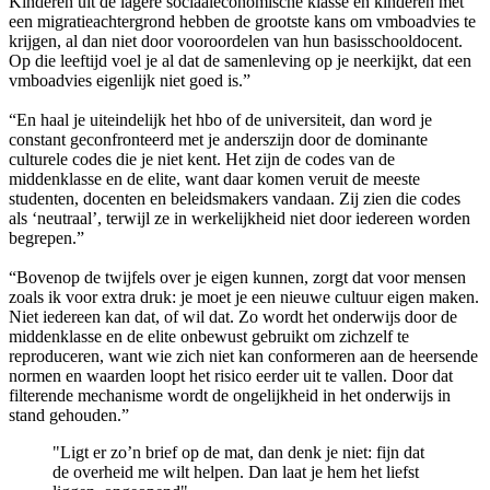
Kinderen uit de lagere sociaaleconomische klasse en kinderen met
een migratieachtergrond hebben de grootste kans om vmboadvies te
krijgen, al dan niet door vooroordelen van hun basisschooldocent.
Op die leeftijd voel je al dat de samenleving op je neerkijkt, dat een
vmboadvies eigenlijk niet goed is.”
“En haal je uiteindelijk het hbo of de universiteit, dan word je
constant geconfronteerd met je anderszijn door de dominante
culturele codes die je niet kent. Het zijn de codes van de
middenklasse en de elite, want daar komen veruit de meeste
studenten, docenten en beleidsmakers vandaan. Zij zien die codes
als ‘neutraal’, terwijl ze in werkelijkheid niet door iedereen worden
begrepen.”
“Bovenop de twijfels over je eigen kunnen, zorgt dat voor mensen
zoals ik voor extra druk: je moet je een nieuwe cultuur eigen maken.
Niet iedereen kan dat, of wil dat. Zo wordt het onderwijs door de
middenklasse en de elite onbewust gebruikt om zichzelf te
reproduceren, want wie zich niet kan conformeren aan de heersende
normen en waarden loopt het risico eerder uit te vallen. Door dat
filterende mechanisme wordt de ongelijkheid in het onderwijs in
stand gehouden.”
"Ligt er zo’n brief op de mat, dan denk je niet: fijn dat
de overheid me wilt helpen. Dan laat je hem het liefst