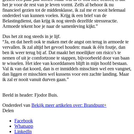
het je voor de rest van je leven vormt. Zelfs al behoor ik nu
financieel gezien tot de middenklasse, ik zal me er nooit helemaal
onderdeel van kunnen voelen. Krijg ik een brief van de
Belastingdienst, dan krijg ik nog steeds dezelfde stressreactie.
Armoede tekent hoe je naar de samenleving kijkt.”
Dus het zit nog steeds in je lijf.
“Ja, en dat heeft ook te maken met de angst om terug in armoede te
vervallen. Ik zal altijd het gevoel houden: maak ik één foutje, dan
ben ik weer terug bij af. Dat maakt het moeilijker om risico’s te
nemen of uit je comfortzone te stappen, bijvoorbeeld door van baan
te wisselen. Het idee van koorddansen blijft in mijn hoofd bestaan.
Val ik van dat koord, dan is er inmiddels misschien wel een vangnet,
dan liggen er misschien wel kussens voor een zachte landing. Maar
ik zal er nooit vanuit durven gaan.”
Beeld in header: Fjodor Buis.
Onderdeel van
Bekijk meer artikelen over:
Brandpunt+
Delen
Facebook
Whatsapp
LinkedIn