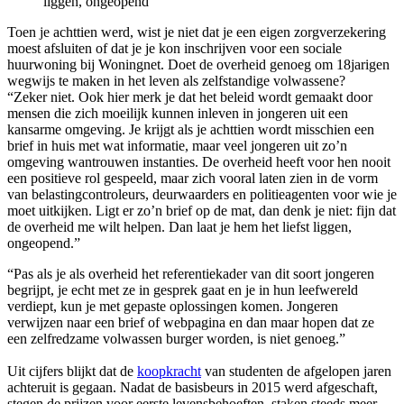
liggen, ongeopend"
Toen je achttien werd, wist je niet dat je een eigen zorgverzekering
moest afsluiten of dat je je kon inschrijven voor een sociale
huurwoning bij Woningnet. Doet de overheid genoeg om 18jarigen
wegwijs te maken in het leven als zelfstandige volwassene?
“Zeker niet. Ook hier merk je dat het beleid wordt gemaakt door
mensen die zich moeilijk kunnen inleven in jongeren uit een
kansarme omgeving. Je krijgt als je achttien wordt misschien een
brief in huis met wat informatie, maar veel jongeren uit zo’n
omgeving wantrouwen instanties. De overheid heeft voor hen nooit
een positieve rol gespeeld, maar zich vooral laten zien in de vorm
van belastingcontroleurs, deurwaarders en politieagenten voor wie je
moet uitkijken. Ligt er zo’n brief op de mat, dan denk je niet: fijn dat
de overheid me wilt helpen. Dan laat je hem het liefst liggen,
ongeopend.”
“Pas als je als overheid het referentiekader van dit soort jongeren
begrijpt, je echt met ze in gesprek gaat en je in hun leefwereld
verdiept, kun je met gepaste oplossingen komen. Jongeren
verwijzen naar een brief of webpagina en dan maar hopen dat ze
een zelfredzame volwassen burger worden, is niet genoeg.”
Uit cijfers blijkt dat de
koopkracht
van studenten de afgelopen jaren
achteruit is gegaan. Nadat de basisbeurs in 2015 werd afgeschaft,
stegen de prijzen voor eerste levensbehoeften, staken steeds meer