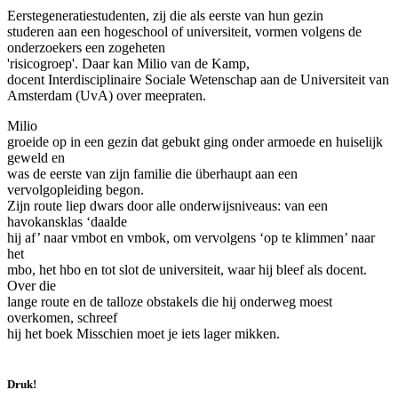
Eerstegeneratiestudenten, zij die als eerste van hun gezin
studeren aan een hogeschool of universiteit, vormen volgens de
onderzoekers een zogeheten
'risicogroep'. Daar kan Milio van de Kamp,
docent Interdisciplinaire Sociale Wetenschap aan de Universiteit van
Amsterdam (UvA) over meepraten.
Milio
groeide op in een gezin dat gebukt ging onder armoede en huiselijk
geweld en
was de eerste van zijn familie die überhaupt aan een
vervolgopleiding begon.
Zijn route liep dwars door alle onderwijsniveaus: van een
havokansklas ‘daalde
hij af’ naar vmbot en vmbok, om vervolgens ‘op te klimmen’ naar
het
mbo, het hbo en tot slot de universiteit, waar hij bleef als docent.
Over die
lange route en de talloze obstakels die hij onderweg moest
overkomen, schreef
hij het boek Misschien moet je iets lager mikken.
Druk!