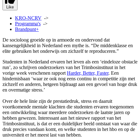
Like
KRO-NCRV
->
Programma's
->
Brandpunt+
De socioloog groeide op in armoede en ondervond dat
kansengelijkheid in Nederland een mythe is. “De middenklasse en
elite gebruiken het onderwijs om zichzelf te reproduceren.”
Studenten in Nederland ervaren het leven als een ‘eindeloze obstacle
run’, zo schrijven onderzoekers van het Trimbosinstituut in het
vorige week verschenen rapport
Harder, Better, Faster
. Een
hindernisbaan ‘waar ze ook nog eens continu in competitie zijn met
zichzelf en anderen, hetgeen bijdraagt aan een gevoel van hoge druk
en overmatige stress.’
Over de hele linie zijn de prestatiedruk, stress en daaruit
voortkomende mentale klachten die studenten ervaren toegenomen
een ontwikkeling waar meerdere onderzoeken de laatste jaren op
hebben gewezen. Interessant aan het nieuwe rapport van het
Trimbosinstituut, is dat er een duidelijker beeld ontstaat van waar die
druk precies vandaan komt, en welke studenten in het hbo en op de
universiteit er het meest last van hebben.