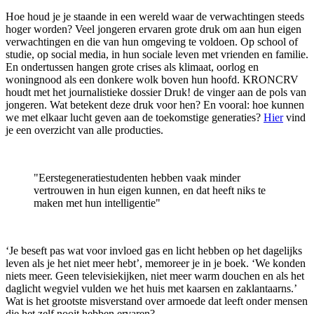
Hoe houd je je staande in een wereld waar de verwachtingen steeds
hoger worden? Veel jongeren ervaren grote druk om aan hun eigen
verwachtingen en die van hun omgeving te voldoen. Op school of
studie, op social media, in hun sociale leven met vrienden en familie.
En ondertussen hangen grote crises als klimaat, oorlog en
woningnood als een donkere wolk boven hun hoofd. KRONCRV
houdt met het journalistieke dossier Druk! de vinger aan de pols van
jongeren. Wat betekent deze druk voor hen? En vooral: hoe kunnen
we met elkaar lucht geven aan de toekomstige generaties?
Hier
vind
je een overzicht van alle producties.
"Eerstegeneratiestudenten hebben vaak minder
vertrouwen in hun eigen kunnen, en dat heeft niks te
maken met hun intelligentie"
‘Je beseft pas wat voor invloed gas en licht hebben op het dagelijks
leven als je het niet meer hebt’, memoreer je in je boek. ‘We konden
niets meer. Geen televisiekijken, niet meer warm douchen en als het
daglicht wegviel vulden we het huis met kaarsen en zaklantaarns.’
Wat is het grootste misverstand over armoede dat leeft onder mensen
die het zelf nooit hebben ervaren?