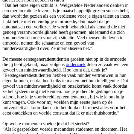
“Dat het onze eigen schuld is. Welgestelde Nederlanders denken in
een meritocratie te leven: als je maatschappelijk gezien succes hebt,
dan wordt dat gezien als een verdienste voor je eigen talent en inzet.
Lukt het je niet en eindig je in armoede, dan maakt dat je
automatisch een verliezer. Je wordt behandeld als iemand die niet
genoeg verantwoordelijkheid heeft genomen, als iemand die zich
zou moeten schamen voor zijn situatie. Veel mensen die leven in
armoede, nemen die schaamte en een gevoel van
minderwaardigheid over. Ze internaliseren het.”
De meeste eerstegeneratiestudenten groeien niet op in de armoede
die jij hebt gekend, maar volgens
onderzoek
delen ze vaak wel een
gevoel van minderwaardigheid. Hoe komt dat, denk je?
“Eerstegeneratiestudenten hebben vaak minder vertrouwen in hun
eigen kunnen, en dat heeft niks te maken met hun intelligentie. Dat
gevoel van minderwaardigheid en onzekerheid komt vaak doordat
ze het systeem nog niet kennen: hoe je je dient te gedragen op je
school, hoe je je voorbereidt op een tentamen, bij wie je om hulp
kunt vragen. Ook voor mij voelden mijn eerste jaren op de
universiteit als koorddansen in het donker. Ik moest alles voor het
eerst ontdekken en voelde constant dat ik er niet thuishoorde.”
Op welke momenten voelde je dat het sterkst?
“Als ik gesprekken voerde met andere studenten en docenten. Het