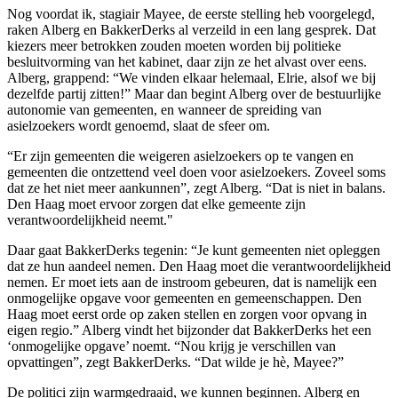
Nog voordat ik, stagiair Mayee, de eerste stelling heb voorgelegd,
raken Alberg en BakkerDerks al verzeild in een lang gesprek. Dat
kiezers meer betrokken zouden moeten worden bij politieke
besluitvorming van het kabinet, daar zijn ze het alvast over eens.
Alberg, grappend: “We vinden elkaar helemaal, Elrie, alsof we bij
dezelfde partij zitten!” Maar dan begint Alberg over de bestuurlijke
autonomie van gemeenten, en wanneer de spreiding van
asielzoekers wordt genoemd, slaat de sfeer om.
“Er zijn gemeenten die weigeren asielzoekers op te vangen en
gemeenten die ontzettend veel doen voor asielzoekers. Zoveel soms
dat ze het niet meer aankunnen”, zegt Alberg. “Dat is niet in balans.
Den Haag moet ervoor zorgen dat elke gemeente zijn
verantwoordelijkheid neemt."
Daar gaat BakkerDerks tegenin: “Je kunt gemeenten niet opleggen
dat ze hun aandeel nemen. Den Haag moet die verantwoordelijkheid
nemen. Er moet iets aan de instroom gebeuren, dat is namelijk een
onmogelijke opgave voor gemeenten en gemeenschappen. Den
Haag moet eerst orde op zaken stellen en zorgen voor opvang in
eigen regio.” Alberg vindt het bijzonder dat BakkerDerks het een
‘onmogelijke opgave’ noemt. “Nou krijg je verschillen van
opvattingen”, zegt BakkerDerks. “Dat wilde je hè, Mayee?”
De politici zijn warmgedraaid, we kunnen beginnen. Alberg en