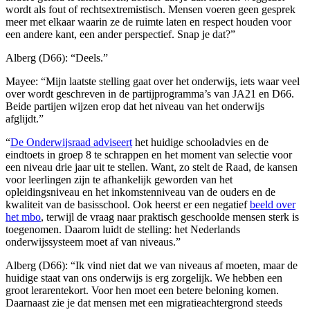
wordt als fout of rechtsextremistisch. Mensen voeren geen gesprek
meer met elkaar waarin ze de ruimte laten en respect houden voor
een andere kant, een ander perspectief. Snap je dat?”
Alberg (D66): “Deels.”
Mayee: “Mijn laatste stelling gaat over het onderwijs, iets waar veel
over wordt geschreven in de partijprogramma’s van JA21 en D66.
Beide partijen wijzen erop dat het niveau van het onderwijs
afglijdt.”
“
De Onderwijsraad adviseert
het huidige schooladvies en de
eindtoets in groep 8 te schrappen en het moment van selectie voor
een niveau drie jaar uit te stellen. Want, zo stelt de Raad, de kansen
voor leerlingen zijn te afhankelijk geworden van het
opleidingsniveau en het inkomstenniveau van de ouders en de
kwaliteit van de basisschool. Ook heerst er een negatief
beeld over
het mbo
, terwijl de vraag naar praktisch geschoolde mensen sterk is
toegenomen. Daarom luidt de stelling:
het Nederlands
onderwijssysteem moet af van niveaus
.”
Alberg (D66): “Ik vind niet dat we van niveaus af moeten, maar de
huidige staat van ons onderwijs is erg zorgelijk. We hebben een
groot lerarentekort. Voor hen moet een betere beloning komen.
Daarnaast zie je dat mensen met een migratieachtergrond steeds