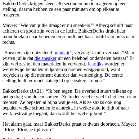
BakkerDerks krijgen steeds 30 seconden om te reageren op een
stelling, daarna hebben ze een paar minuten om op elkaar te
reageren.
Mayee: “Wie van jullie draagt er nu sneakers?” Alberg schuift naar
achteren en gooit zijn voet in de lucht. BakkerDerks drukt haar
mondhoeken naar beneden en schudt met haar hoofd van links naar
rechts.
“Sneakers zijn ontzettend
populair
”, vervolg ik mijn verhaal. “Maar
wisten jullie dat
die sneaker
uit een heleboel onderdelen bestaat? Er
zijn wel zes tot tien materialen in verwerkt.
Jaarlijks
worden er
wereldwijd tientallen miljarden schoenen weggegooid, want
recyclen is op dit moment duurder dan vernietiging. De eerste
stelling luidt:
er moet statiegeld op sneakers komen
.”
BakkerDerks (JA21): “Ik ben tegen. De overheid stuurt telkens op
het gedrag van de consument. Ze treden veel te veel in het leven van
mensen. Ze bepalen al bijna wat je eet. Als ze straks ook nog
bepalen welke schoenen je aantrekt, in welke auto je rijdt of naar
welk festival je toegaat, dan wordt het wel erg bont.”
Het alarm gaat, maar BakkerDerks praat er dwars doorheen. Mayee:
“Elrie.. Elrie, je tijd is op.”