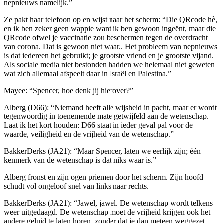
nepnieuws namelijk.”
Ze pakt haar telefoon op en wijst naar het scherm: “Die QRcode hè,
en ik ben zeker geen wappie want ik ben gewoon ingeënt, maar die
QRcode ofwel je vaccinatie zou beschermen tegen de overdracht
van corona. Dat is gewoon niet waar.. Het probleem van nepnieuws
is dat iedereen het gebruikt; je grootste vriend en je grootste vijand.
Als sociale media niet bestonden hadden we helemaal niet geweten
wat zich allemaal afspeelt daar in Israël en Palestina.”
Mayee: “Spencer, hoe denk jij hierover?”
Alberg (D66): “Niemand heeft alle wijsheid in pacht, maar er wordt
tegenwoordig in toenemende mate getwijfeld aan de wetenschap.
Laat ik het kort houden: D66 staat in ieder geval pal voor de
waarde, veiligheid en de vrijheid van de wetenschap.”
BakkerDerks (JA21): “Maar Spencer, laten we eerlijk zijn; één
kenmerk van de wetenschap is dat niks waar is.”
Alberg fronst en zijn ogen priemen door het scherm. Zijn hoofd
schudt vol ongeloof snel van links naar rechts.
BakkerDerks (JA21): “Jawel, jawel. De wetenschap wordt telkens
weer uitgedaagd. De wetenschap moet de vrijheid krijgen ook het
andere geluid te laten horen, zonder dat je dan meteen weggezet