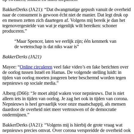
BakkerDerks (JA21): “Dat dwangmatige gepush vanuit de overheid
naar de consument is gewoon écht niet de manier. Dat legt druk op
en mensen zetten zich daartegen af. Volgens mij bereik je dan het
tegenovergestelde van wat je eigenlijk wilt bereiken: schoner
produceren.”
“Maar Spencer, laten we eerlijk zijn; één kenmerk van
de wetenschap is dat niks waar is”
BakkerDerks (JA21)
Mayee: “
Online circuleren
veel fake video’s en fake berichten over
de oorlog tussen Israël en Hamas. De volgende stelling luidt:
in
tijden van oorlog moeten jongeren beter beschermd worden tegen
nepnieuws op sociale media
.”
Alberg (D66): “Je moet altijd waken voor nepnieuws. Dat is niet
alleen iets in tijden van oorlog. Je zag het ook in tijden van corona.
Nepnieuws is heel gevaarlijk voor onze maatschappij, als mensen
daardoor de overheid niet meer vertrouwen of de democratie
ondermijnen.”
BakkerDerks (JA21): “Volgens mij is hierbij de grote vraag wat
nepnieuws precies omvat. Over corona verspreidde de overheid ook