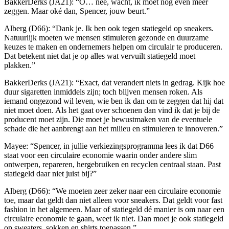
BakkerDerks (JA21): “O… nee, wacht, ik moet nog even meer
zeggen. Maar oké dan, Spencer, jouw beurt.”
Alberg (D66): “Dank je. Ik ben ook tegen statiegeld op sneakers.
Natuurlijk moeten we mensen stimuleren gezonde en duurzame
keuzes te maken en ondernemers helpen om circulair te produceren.
Dat betekent niet dat je op alles wat vervuilt statiegeld moet
plakken.”
BakkerDerks (JA21): “Exact, dat verandert niets in gedrag. Kijk hoe
duur sigaretten inmiddels zijn; toch blijven mensen roken. Als
iemand ongezond wil leven, wie ben ik dan om te zeggen dat hij dat
niet moet doen. Als het gaat over schoenen dan vind ik dat je bij de
producent moet zijn. Die moet je bewustmaken van de eventuele
schade die het aanbrengt aan het milieu en stimuleren te innoveren.”
Mayee: “Spencer, in jullie verkiezingsprogramma lees ik dat D66
staat voor een circulaire economie waarin onder andere slim
ontwerpen, repareren, hergebruiken en recyclen centraal staan. Past
statiegeld daar niet juist bij?”
Alberg (D66): “We moeten zeer zeker naar een circulaire economie
toe, maar dat geldt dan niet alleen voor sneakers. Dat geldt voor fast
fashion in het algemeen. Maar of statiegeld dé manier is om naar een
circulaire economie te gaan, weet ik niet. Dan moet je ook statiegeld
op sweaters, sokken en shirts toepassen.”