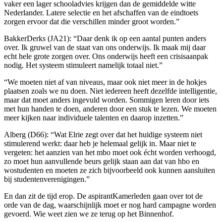
vaker een lager schooladvies krijgen dan de gemiddelde witte
Nederlander. Latere selectie en het afschaffen van de eindtoets
zorgen ervoor dat die verschillen minder groot worden.”
BakkerDerks (JA21): “Daar denk ik op een aantal punten anders
over. Ik gruwel van de staat van ons onderwijs. Ik maak mij daar
echt hele grote zorgen over. Ons onderwijs heeft een crisisaanpak
nodig. Het systeem stimuleert namelijk totaal niet.”
“We moeten niet af van niveaus, maar ook niet meer in de hokjes
plaatsen zoals we nu doen. Niet iedereen heeft dezelfde intelligentie,
maar dat moet anders ingevuld worden. Sommigen leren door iets
met hun handen te doen, anderen door een stuk te lezen. We moeten
meer kijken naar individuele talenten en daarop inzetten.”
Alberg (D66): “Wat Elrie zegt over dat het huidige systeem niet
stimulerend werkt: daar heb je helemaal gelijk in. Maar niet te
vergeten: het aanzien van het mbo moet ook écht worden verhoogd,
zo moet hun aanvullende beurs gelijk staan aan dat van hbo en
wostudenten en moeten ze zich bijvoorbeeld ook kunnen aansluiten
bij studentenverenigingen.”
En dan zit de tijd erop. De aspirantKamerleden gaan over tot de
orde van de dag, waarschijnlijk moet er nog hard campagne worden
gevoerd. Wie weet zien we ze terug op het Binnenhof.