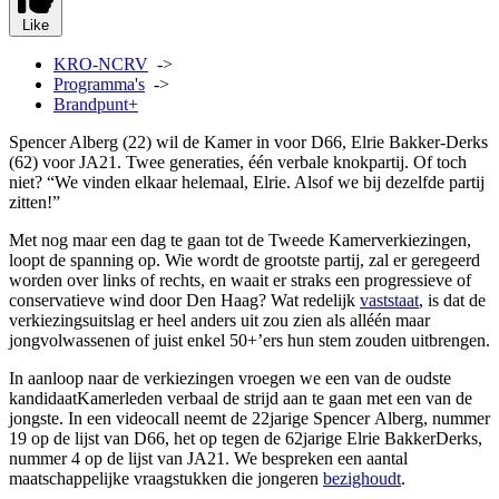
Like
KRO-NCRV
->
Programma's
->
Brandpunt+
Spencer Alberg (22) wil de Kamer in voor D66, Elrie Bakker-Derks
(62) voor JA21. Twee generaties, één verbale knokpartij. Of toch
niet? “We vinden elkaar helemaal, Elrie. Alsof we bij dezelfde partij
zitten!”
Met nog maar een dag te gaan tot de Tweede Kamerverkiezingen,
loopt de spanning op. Wie wordt de grootste partij, zal er geregeerd
worden over links of rechts, en waait er straks een progressieve of
conservatieve wind door Den Haag? Wat redelijk
vaststaat
, is dat de
verkiezingsuitslag er heel anders uit zou zien als alléén maar
jongvolwassenen of juist enkel 50+’ers hun stem zouden uitbrengen.
In aanloop naar de verkiezingen vroegen we een van de oudste
kandidaatKamerleden verbaal de strijd aan te gaan met een van de
jongste. In een videocall neemt de 22jarige Spencer Alberg, nummer
19 op de lijst van D66, het op tegen de 62jarige Elrie BakkerDerks,
nummer 4 op de lijst van JA21. We bespreken een aantal
maatschappelijke vraagstukken die jongeren
bezighoudt
.