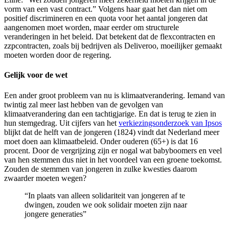
vorm van een vast contract.” Volgens haar gaat het dan niet om
positief discrimineren en een quota voor het aantal jongeren dat
aangenomen moet worden, maar eerder om structurele
veranderingen in het beleid. Dat betekent dat de flexcontracten en
zzpcontracten, zoals bij bedrijven als Deliveroo, moeilijker gemaakt
moeten worden door de regering.
Gelijk voor de wet
Een ander groot probleem van nu is klimaatverandering. Iemand van
twintig zal meer last hebben van de gevolgen van
klimaatverandering dan een tachtigjarige. En dat is terug te zien in
hun stemgedrag. Uit cijfers van het
verkiezingsonderzoek van Ipsos
blijkt dat de helft van de jongeren (1824) vindt dat Nederland meer
moet doen aan klimaatbeleid. Onder ouderen (65+) is dat 16
procent. Door de vergrijzing zijn er nogal wat babyboomers en veel
van hen stemmen dus niet in het voordeel van een groene toekomst.
Zouden de stemmen van jongeren in zulke kwesties daarom
zwaarder moeten wegen?
“In plaats van alleen solidariteit van jongeren af te
dwingen, zouden we ook solidair moeten zijn naar
jongere generaties”