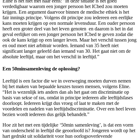
Eline is het niet met haar eens: "In deze situatie is het goed
verdedigbaar waarom een jonger persoon het ICbed zou moeten
krijgen. Een argument daarvoor binnen de medische ethiek is het
fair innings principe. Volgens dit principe zou iedereen een eerlijke
kans moeten krijgen op een normale levensduur. Een ouder persoon
heeft een groter deel van het leven genoten en daarom is het in dat
geval eerlijker om een jonger persoon het ICbed te geven zodat die
ook de kans krijgt op een langer leven. Maar het verschil tussen jong
en oud moet niet arbitrair worden. Iemand van 35 heeft niet
significant langer geleefd dan iemand van 30. Het gaat niet om de
absolute leeftijd, maar om het verschil in leeftijd.”
Een 50minsamenleving de oplossing?
Leeftijd is een factor die we in overweging moeten durven nemen
bij het maken van bepaalde keuzes tussen mensen, volgens Eline.
“Het is wezenlijk iets anders dan als het gaat om discriminatie op
basis van sekse of ras, omdat in principe iedereen alle leeftijdsfases
doorloopt. Iedereen krijgt dus vroeg of laat te maken met de
voordelen en nadelen van leeftijdsdiscriminatie. Over een heel leven
bezien wordt iedereen dus gelijk behandelt.”
Hoe zit het met een tijdelijke ‘50min samenleving’, is dat een vorm
van onderscheid in leeftijd die geoorloofd is? Jongeren wordt op het
hart gedrukt uit solidariteit voor hun oorlogsoverlevende