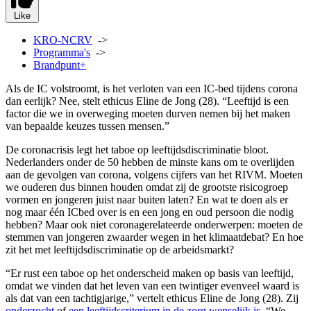
Like
KRO-NCRV
->
Programma's
->
Brandpunt+
Als de IC volstroomt, is het verloten van een IC-bed tijdens corona
dan eerlijk? Nee, stelt ethicus Eline de Jong (28). “Leeftijd is een
factor die we in overweging moeten durven nemen bij het maken
van bepaalde keuzes tussen mensen.”
De coronacrisis legt het taboe op leeftijdsdiscriminatie bloot.
Nederlanders onder de 50 hebben de minste kans om te overlijden
aan de gevolgen van corona, volgens cijfers van het RIVM. Moeten
we ouderen dus binnen houden omdat zij de grootste risicogroep
vormen en jongeren juist naar buiten laten? En wat te doen als er
nog maar één ICbed over is en een jong en oud persoon die nodig
hebben? Maar ook niet coronagerelateerde onderwerpen: moeten de
stemmen van jongeren zwaarder wegen in het klimaatdebat? En hoe
zit het met leeftijdsdiscriminatie op de arbeidsmarkt?
“Er rust een taboe op het onderscheid maken op basis van leeftijd,
omdat we vinden dat het leven van een twintiger evenveel waard is
als dat van een tachtigjarige,” vertelt ethicus Eline de Jong (28). Zij
onderzocht
of
een leeftijdscriterium in de zorg wenselijk is
. “We