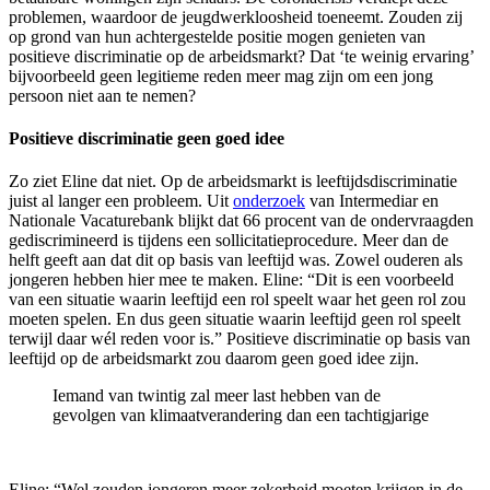
problemen, waardoor de jeugdwerkloosheid toeneemt. Zouden zij
op grond van hun achtergestelde positie mogen genieten van
positieve discriminatie op de arbeidsmarkt? Dat ‘te weinig ervaring’
bijvoorbeeld geen legitieme reden meer mag zijn om een jong
persoon niet aan te nemen?
Positieve discriminatie geen goed idee
Zo ziet Eline dat niet. Op de arbeidsmarkt is leeftijdsdiscriminatie
juist al langer een probleem. Uit
onderzoek
van Intermediar en
Nationale Vacaturebank blijkt dat 66 procent van de ondervraagden
gediscrimineerd is tijdens een sollicitatieprocedure. Meer dan de
helft geeft aan dat dit op basis van leeftijd was. Zowel ouderen als
jongeren hebben hier mee te maken. Eline: “Dit is een voorbeeld
van een situatie waarin leeftijd een rol speelt waar het geen rol zou
moeten spelen. En dus geen situatie waarin leeftijd geen rol speelt
terwijl daar wél reden voor is.” Positieve discriminatie op basis van
leeftijd op de arbeidsmarkt zou daarom geen goed idee zijn.
Iemand van twintig zal meer last hebben van de
gevolgen van klimaatverandering dan een tachtigjarige
Eline: “Wel zouden jongeren meer zekerheid moeten krijgen in de