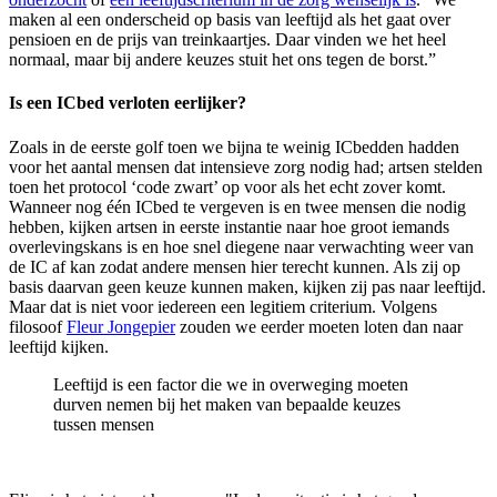
maken al een onderscheid op basis van leeftijd als het gaat over
pensioen en de prijs van treinkaartjes. Daar vinden we het heel
normaal, maar bij andere keuzes stuit het ons tegen de borst.”
Is een ICbed verloten eerlijker?
Zoals in de eerste golf toen we bijna te weinig ICbedden hadden
voor het aantal mensen dat intensieve zorg nodig had; artsen stelden
toen het protocol ‘code zwart’ op voor als het echt zover komt.
Wanneer nog één ICbed te vergeven is en twee mensen die nodig
hebben, kijken artsen in eerste instantie naar hoe groot iemands
overlevingskans is en hoe snel diegene naar verwachting weer van
de IC af kan zodat andere mensen hier terecht kunnen. Als zij op
basis daarvan geen keuze kunnen maken, kijken zij pas naar leeftijd.
Maar dat is niet voor iedereen een legitiem criterium. Volgens
filosoof
Fleur Jongepier
zouden we eerder moeten loten dan naar
leeftijd kijken.
Leeftijd is een factor die we in overweging moeten
durven nemen bij het maken van bepaalde keuzes
tussen mensen