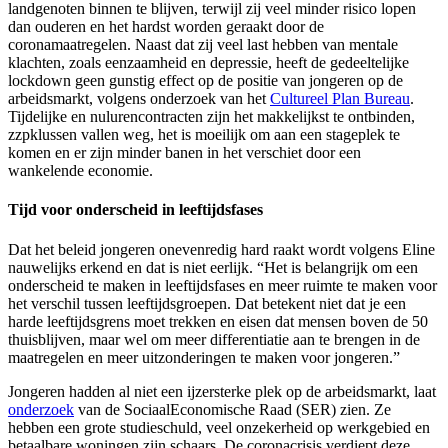
landgenoten binnen te blijven, terwijl zij veel minder risico lopen
dan ouderen en het hardst worden geraakt door de
coronamaatregelen. Naast dat zij veel last hebben van mentale
klachten, zoals eenzaamheid en depressie, heeft de gedeeltelijke
lockdown geen gunstig effect op de positie van jongeren op de
arbeidsmarkt, volgens onderzoek van het
Cultureel Plan Bureau
.
Tijdelijke en nulurencontracten zijn het makkelijkst te ontbinden,
zzpklussen vallen weg, het is moeilijk om aan een stageplek te
komen en er zijn minder banen in het verschiet door een
wankelende economie.
Tijd voor onderscheid in leeftijdsfases
Dat het beleid jongeren onevenredig hard raakt wordt volgens Eline
nauwelijks erkend en dat is niet eerlijk. “Het is belangrijk om een
onderscheid te maken in leeftijdsfases en meer ruimte te maken voor
het verschil tussen leeftijdsgroepen. Dat betekent niet dat je een
harde leeftijdsgrens moet trekken en eisen dat mensen boven de 50
thuisblijven, maar wel om meer differentiatie aan te brengen in de
maatregelen en meer uitzonderingen te maken voor jongeren.”
Jongeren hadden al niet een ijzersterke plek op de arbeidsmarkt, laat
onderzoek
van de SociaalEconomische Raad (SER) zien. Ze
hebben een grote studieschuld, veel onzekerheid op werkgebied en
betaalbare woningen zijn schaars. De coronacrisis verdiept deze