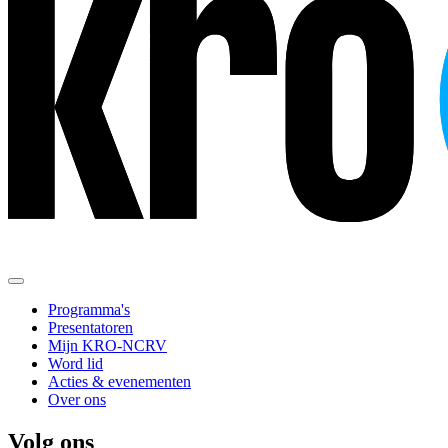
Programma's
Presentatoren
Mijn KRO-NCRV
Word lid
Acties & evenementen
Over ons
Volg ons