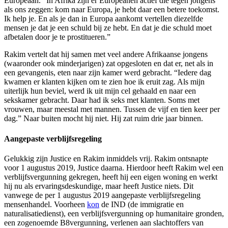
Europeaan. “In Afrika zijn er Europeanen actief die tegen jongens
als ons zeggen: kom naar Europa, je hebt daar een betere toekomst.
Ik help je. En als je dan in Europa aankomt vertellen diezelfde
mensen je dat je een schuld bij ze hebt. En dat je die schuld moet
afbetalen door je te prostitueren.”
Rakim vertelt dat hij samen met veel andere Afrikaanse jongens
(waaronder ook minderjarigen) zat opgesloten en dat er, net als in
een gevangenis, eten naar zijn kamer werd gebracht. “Iedere dag
kwamen er klanten kijken om te zien hoe ik eruit zag. Als mijn
uiterlijk hun beviel, werd ik uit mijn cel gehaald en naar een
sekskamer gebracht. Daar had ik seks met klanten. Soms met
vrouwen, maar meestal met mannen. Tussen de vijf en tien keer per
dag.” Naar buiten mocht hij niet. Hij zat ruim drie jaar binnen.
Aangepaste verblijfsregeling
Gelukkig zijn Justice en Rakim inmiddels vrij. Rakim ontsnapte
voor 1 augustus 2019, Justice daarna. Hierdoor heeft Rakim wel een
verblijfsvergunning gekregen, heeft hij een eigen woning en werkt
hij nu als ervaringsdeskundige, maar heeft Justice niets. Dit
vanwege de per 1 augustus 2019 aangepaste verblijfsregeling
mensenhandel. Voorheen
kon
de IND (de immigratie en
naturalisatiedienst), een verblijfsvergunning op humanitaire gronden,
een zogenoemde B8vergunning, verlenen aan slachtoffers van