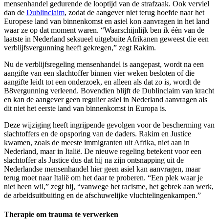
mensenhandel gedurende de looptijd van de strafzaak. Ook verviel
dan de
Dublinclaim
, zodat de aangever niet terug hoefde naar het
Europese land van binnenkomst en asiel kon aanvragen in het land
waar ze op dat moment waren. “Waarschijnlijk ben ik één van de
laatste in Nederland seksueel uitgebuite Afrikanen geweest die een
verblijfsvergunning heeft gekregen,” zegt Rakim.
Nu de verblijfsregeling mensenhandel is aangepast, wordt na een
aangifte van een slachtoffer binnen vier weken besloten of die
aangifte leidt tot een onderzoek, en alleen als dat zo is, wordt de
B8vergunning verleend. Bovendien blijft de Dublinclaim van kracht
en kan de aangever geen regulier asiel in Nederland aanvragen als
dit niet het eerste land van binnenkomst in Europa is.
Deze wijziging heeft ingrijpende gevolgen voor de bescherming van
slachtoffers en de opsporing van de daders. Rakim en Justice
kwamen, zoals de meeste immigranten uit Afrika, niet aan in
Nederland, maar in Italië. De nieuwe regeling betekent voor een
slachtoffer als Justice dus dat hij na zijn ontsnapping uit de
Nederlandse mensenhandel hier geen asiel kan aanvragen, maar
terug moet naar Italië om het daar te proberen. “Een plek waar je
niet heen wil,” zegt hij, “vanwege het racisme, het gebrek aan werk,
de arbeidsuitbuiting en de afschuwelijke vluchtelingenkampen.”
Therapie om trauma te verwerken