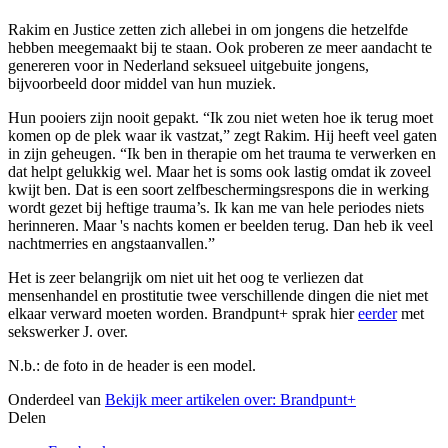
Rakim en Justice zetten zich allebei in om jongens die hetzelfde
hebben meegemaakt bij te staan. Ook proberen ze meer aandacht te
genereren voor in Nederland seksueel uitgebuite jongens,
bijvoorbeeld door middel van hun muziek.
Hun pooiers zijn nooit gepakt. “Ik zou niet weten hoe ik terug moet
komen op de plek waar ik vastzat,” zegt Rakim. Hij heeft veel gaten
in zijn geheugen. “Ik ben in therapie om het trauma te verwerken en
dat helpt gelukkig wel. Maar het is soms ook lastig omdat ik zoveel
kwijt ben. Dat is een soort zelfbeschermingsrespons die in werking
wordt gezet bij heftige trauma’s. Ik kan me van hele periodes niets
herinneren. Maar 's nachts komen er beelden terug. Dan heb ik veel
nachtmerries en angstaanvallen.”
Het is zeer belangrijk om niet uit het oog te verliezen dat
mensenhandel en prostitutie twee verschillende dingen die niet met
elkaar verward moeten worden. Brandpunt+ sprak hier
eerder
met
sekswerker J. over.
N.b.: de foto in de header is een model.
Onderdeel van
Bekijk meer artikelen over:
Brandpunt+
Delen