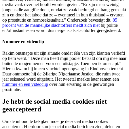
media vaak over het hoofd worden gezien. “Er zijn maar weinig
jongens die aangifte doen, omdat ze vaak bedreigd en bang gemaakt
zijn en door het taboe dat ze – eventueel in hun thuisland – ervaren
op prostitutie en homoseksualiteit.” Onderzoek bevestigt dit.
85
procent van de mannelijke slachtoffers meldt zich niet
bij politie
en/of instanties en wordt dus nergens als slachtoffer geregistreerd.
Nummer en videoclip
Rakim ontsnapte uit zijn situatie omdat één van zijn klanten verliefd
op hem werd. “Deze man heeft mijn pooier betaald om mij mee naar
buiten te mogen nemen voor een uitstapje. Toen ben ik ontsnapt.”
Hierna kwam hij in een vluchtelingenopvang in Eindhoven terecht.
Daar ontmoette hij de 24jarige Nigeriaanse Justice, die ruim twee
jaar seksueel werd uitgebuit. Het tweetal maakte later samen een
nummer en een videoclip
over hun ervaring in de gedwongen
prostitutie.
Je hebt de social media cookies niet
geaccepteerd
Om de inhoud te bekijken moet je de social media cookies
accepteren. Hierdoor kan je social media berichten zien, delen en