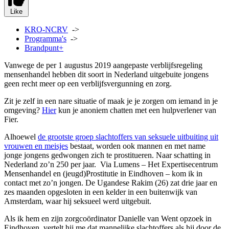
Like
KRO-NCRV
->
Programma's
->
Brandpunt+
Vanwege de per 1 augustus 2019 aangepaste verblijfsregeling
mensenhandel hebben dit soort in Nederland uitgebuite jongens
geen recht meer op een verblijfsvergunning en zorg.
Zit je zelf in een nare situatie of maak je je zorgen om iemand in je
omgeving?
Hier
kun je anoniem chatten met een hulpverlener van
Fier.
Alhoewel
de grootste groep slachtoffers van seksuele uitbuiting uit
vrouwen en meisjes
bestaat, worden ook mannen en met name
jonge jongens gedwongen zich te prostitueren. Naar schatting in
Nederland zo’n 250 per jaar. Via Lumens – Het Expertisecentrum
Mensenhandel en (jeugd)Prostitutie in Eindhoven – kom ik in
contact met zo’n jongen. De Ugandese Rakim (26) zat drie jaar en
zes maanden opgesloten in een kelder in een buitenwijk van
Amsterdam, waar hij seksueel werd uitgebuit.
Als ik hem en zijn zorgcoördinator Danielle van Went opzoek in
Eindhoven, vertelt hij me dat mannelijke slachtoffers als hij door de