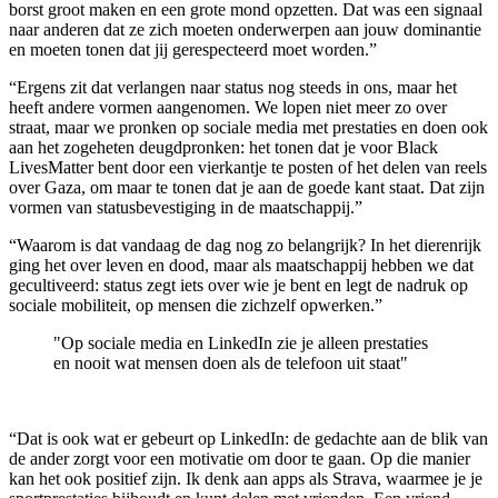
borst groot maken en een grote mond opzetten. Dat was een signaal
naar anderen dat ze zich moeten onderwerpen aan jouw dominantie
en moeten tonen dat jij gerespecteerd moet worden.”
“Ergens zit dat verlangen naar status nog steeds in ons, maar het
heeft andere vormen aangenomen. We lopen niet meer zo over
straat, maar we pronken op sociale media met prestaties en doen ook
aan het zogeheten deugdpronken: het tonen dat je voor Black
LivesMatter bent door een vierkantje te posten of het delen van reels
over Gaza, om maar te tonen dat je aan de goede kant staat. Dat zijn
vormen van statusbevestiging in de maatschappij.”
“Waarom is dat vandaag de dag nog zo belangrijk? In het dierenrijk
ging het over leven en dood, maar als maatschappij hebben we dat
gecultiveerd: status zegt iets over wie je bent en legt de nadruk op
sociale mobiliteit, op mensen die zichzelf opwerken.”
"Op sociale media en LinkedIn zie je alleen prestaties
en nooit wat mensen doen als de telefoon uit staat"
“Dat is ook wat er gebeurt op LinkedIn: de gedachte aan de blik van
de ander zorgt voor een motivatie om door te gaan. Op die manier
kan het ook positief zijn. Ik denk aan apps als Strava, waarmee je je