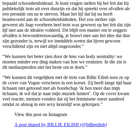
bepaald schoonheidsideaal. Je kunt vragen stellen bij het feit dat hij
publiekelijk trots uit over dunzijn en dat hij spreekt over afvallen als
een prestatie om na te streven. Maar het lijf dat hij nu heeft
beantwoord aan de schoonheidsidealen. Het zou sterker zijn
geweest als Jaap voorheen heel trots was geweest op het feit dat zijn
lijf niet aan de idealen voldeed. Dit blijft een manier om te zeggen:
afvallen is bewonderenswaardig, je bouwt mee aan het idee dat dun
zijn gezonder is, terwijl we inmiddels weten dat lijven gewoon
verschillend zijn en niet altijd ongezonder.”
“We kunnen het beter zien door de lens van body neutrality: we
moeten minder een ding maken van hoe we eruitzien. In die zin is
dit mediaoptreden niet het beste om te doen.”
“We kunnen dit vergelijken met de trots van Billie Eilish toen ze op
de cover van Vogue verscheen in een korset. Zij heeft lange tijd haar
lichaam niet getoond met als boodschap ‘ik ben meer dan mijn
lichaam, ik wil dat je naar mijn muziek luistert’. Op de cover kwam
veel reactie, mensen vonden dat zij het feminisme oneer aandeed
omdat ze alsnog in een sexy keurslijf was gekropen.”
View this post on Instagram
A post shared by BILLIE EILISH (@billieeilish)