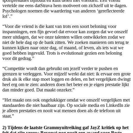
sportprestaties bijhoudt en kunt delen met vrienden. Een vriend
vertelde me eens datStrava hem motiveert om zichzelf uit te dagen.
Psychologen noemen die waardering van anderen ‘gereflecteerde
lof’.”
“Voor die vriend is die kant van trots een soort beloning voor
inspanningen, een fijn gevoel dat ervoor kan zorgen dat we onszelf
meer uitdagen, dat we onze talenten willen ontwikkelen zodat we
niet de hele dag op de bank zitten. We zoeken manieren om terug te
kunnen kijken naar onze dag, of maand, of leven, als iets wat we
goed hebben ingevuld. Trots is evolutionair gezien een beloning
voor dit gedrag.”
“Competitie wordt dan gebruikt om jezelf verder te pushen en
grenzen te verleggen. Voor mijzelf werkt dat niet: ik ervaar een grote
druk als ik elke stap moet loggen en delen, en het vergelijken dwingt
heel erg om te zien: anderen doen het beter en je eigen prestatie lijkt
dan minder goed. Dat maakt onzeker.”
“Het maakt ons ook ongelukkiger omdat we onszelf vergelijken met
standaarden die niet haalbaar zijn. Op sociale media en LinkedIn zie
je alleen prestaties en nooit wat mensen doen als de telefoon uit
staat.”
2) Tijdens de laatste Grammyuitreiking gaf JayZ kritiek op het
feit dat zijn vrouw Beyoncé nog nooit een award voor Beste