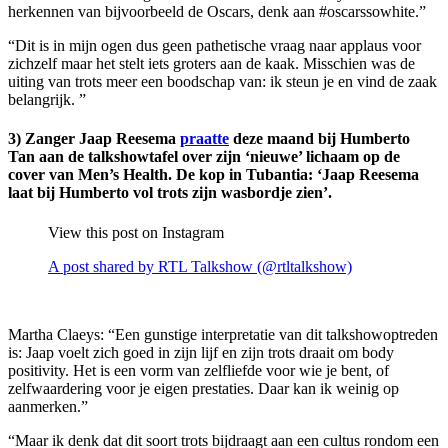
herkennen van bijvoorbeeld de Oscars, denk aan #oscarssowhite.”
“Dit is in mijn ogen dus geen pathetische vraag naar applaus voor
zichzelf maar het stelt iets groters aan de kaak. Misschien was de
uiting van trots meer een boodschap van: ik steun je en vind de zaak
belangrijk. ”
3) Zanger Jaap Reesema
praatte
deze maand bij Humberto
Tan aan de talkshowtafel over zijn ‘nieuwe’ lichaam op de
cover van Men’s Health. De kop in Tubantia: ‘Jaap Reesema
laat bij Humberto vol trots zijn wasbordje zien’.
View this post on Instagram
A post shared by RTL Talkshow (@rtltalkshow)
Martha Claeys: “Een gunstige interpretatie van dit talkshowoptreden
is: Jaap voelt zich goed in zijn lijf en zijn trots draait om body
positivity. Het is een vorm van zelfliefde voor wie je bent, of
zelfwaardering voor je eigen prestaties. Daar kan ik weinig op
aanmerken.”
“Maar ik denk dat dit soort trots bijdraagt aan een cultus rondom een