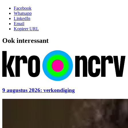
Facebook
Whatsapp
LinkedIn
Email
Kopieer URL
Ook interessant
9 augustus 2026: verkondiging