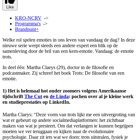
Like
KRO-NCRV
->
Programma's
->
Brandpunt+
Welke rol spelen emoties in ons leven van vandaag de dag? In deze
nieuwe serie werpt steeds een andere expert een blik op de
samenleving door de bril van een kern-emotie. Vandaag: de emotie
trots.
In deel één: Martha Claeys (29), doctor in de filosofie en
podcastmaker. Zij schreef het boek Trots: De filosofie van een
emotie.
1) Het is helemaal hot onder zoomers volgens Amerikaanse
tijdschrift
The Cut
en
de Linda
: pochen over al je kleine werk
en studieprestaties op LinkedIn.
Martha Claeys: “Deze vorm van trots lijkt me een uitvergroting van
wat er gebeurt op andere socialmediaplatformen: het zichtbaar
maken van wat je presteert. Om dat verlangen te kunnen begrijpen
moeten we ver teruggaan en kijken naar de evolutionaire
psychologie. Daar zit iets wat we doen: trots uitstralen, fysiek je