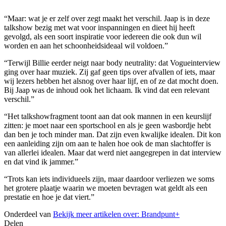
“Maar: wat je er zelf over zegt maakt het verschil. Jaap is in deze
talkshow bezig met wat voor inspanningen en dieet hij heeft
gevolgd, als een soort inspiratie voor iedereen die ook dun wil
worden en aan het schoonheidsideaal wil voldoen.”
“Terwijl Billie eerder neigt naar body neutrality: dat Vogueinterview
ging over haar muziek. Zij gaf geen tips over afvallen of iets, maar
wij lezers hebben het alsnog over haar lijf, en of ze dat mocht doen.
Bij Jaap was de inhoud ook het lichaam. Ik vind dat een relevant
verschil.”
“Het talkshowfragment toont aan dat ook mannen in een keurslijf
zitten: je moet naar een sportschool en als je geen wasbordje hebt
dan ben je toch minder man. Dat zijn even kwalijke idealen. Dit kon
een aanleiding zijn om aan te halen hoe ook de man slachtoffer is
van allerlei idealen. Maar dat werd niet aangegrepen in dat interview
en dat vind ik jammer.”
“Trots kan iets individueels zijn, maar daardoor verliezen we soms
het grotere plaatje waarin we moeten bevragen wat geldt als een
prestatie en hoe je dat viert.”
Onderdeel van
Bekijk meer artikelen over:
Brandpunt+
Delen