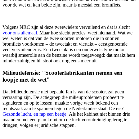
voor de wet en kan beide zijn, maar is meestal een bromfiets.
Volgens NRC zijn al deze tweewielers vervuilend en dat is slecht
voor ons allemaal.
Maar hoe slecht precies, weet niemand. Wat we
wel weten is dat van de twee soorten motoren die in snor en
bromfiets voorkomen – de tweetakt en viertakt – eerstgenoemde
veel vervuilender is. Een tweetakt is een ouderwets type motor
waarbij smeerolie aan de benzine wordt toegevoegd: dat maakt hem
minder zuinig en hij stoot ook nog eens meer uit.
Milieudefensie: "Scooterfabrikanten nemen een
loopje met de wet"
Dat Milieudefensie niet bepaald fan is van de scooter, zal geen
verrassing zijn. De actiegroep die milieuproblemen probeert te
signaleren en op te lossen, maakte vorige week bekend een
rechtszaak aan te spannen tegen de Nederlandse staat. De eis?
Gezonde lucht, en rap een beetje.
Als het kabinet niet binnen drie
maanden met een plan komt om de luchtverontreiniging terug te
dringen, volgen er juridische stappen.