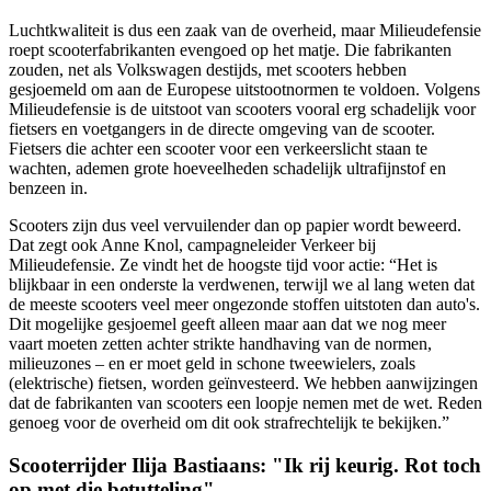
Luchtkwaliteit is dus een zaak van de overheid, maar Milieudefensie
roept scooterfabrikanten evengoed op het matje. Die fabrikanten
zouden, net als Volkswagen destijds, met scooters hebben
gesjoemeld om aan de Europese uitstootnormen te voldoen. Volgens
Milieudefensie is de uitstoot van scooters vooral erg schadelijk voor
fietsers en voetgangers in de directe omgeving van de scooter.
Fietsers die achter een scooter voor een verkeerslicht staan te
wachten, ademen grote hoeveelheden schadelijk ultrafijnstof en
benzeen in.
Scooters zijn dus veel vervuilender dan op papier wordt beweerd.
Dat zegt ook Anne Knol, campagneleider Verkeer bij
Milieudefensie. Ze vindt het de hoogste tijd voor actie: “Het is
blijkbaar in een onderste la verdwenen, terwijl we al lang weten dat
de meeste scooters veel meer ongezonde stoffen uitstoten dan auto's.
Dit mogelijke gesjoemel geeft alleen maar aan dat we nog meer
vaart moeten zetten achter strikte handhaving van de normen,
milieuzones – en er moet geld in schone tweewielers, zoals
(elektrische) fietsen, worden geïnvesteerd. We hebben aanwijzingen
dat de fabrikanten van scooters een loopje nemen met de wet. Reden
genoeg voor de overheid om dit ook strafrechtelijk te bekijken.”
Scooterrijder Ilija Bastiaans: "Ik rij keurig. Rot toch
op met die betutteling"