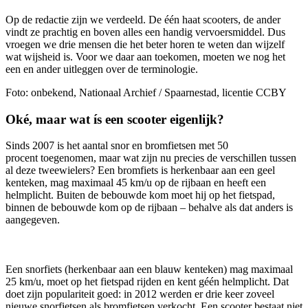
Op de redactie zijn we verdeeld. De één haat scooters, de ander
vindt ze prachtig en boven alles een handig vervoersmiddel. Dus
vroegen we drie mensen die het beter horen te weten dan wijzelf
wat wijsheid is. Voor we daar aan toekomen, moeten we nog het
een en ander uitleggen over de terminologie.
Foto: onbekend, Nationaal Archief / Spaarnestad, licentie CCBY
Oké, maar wat ís een scooter eigenlijk?
Sinds 2007 is het aantal snor en bromfietsen met 50
procent toegenomen, maar wat zijn nu precies de verschillen tussen
al deze tweewielers? Een bromfiets is herkenbaar aan een geel
kenteken, mag maximaal 45 km/u op de rijbaan en heeft een
helmplicht. Buiten de bebouwde kom moet hij op het fietspad,
binnen de bebouwde kom op de rijbaan – behalve als dat anders is
aangegeven.
Een snorfiets (herkenbaar aan een blauw kenteken) mag maximaal
25 km/u, moet op het fietspad rijden en kent géén helmplicht. Dat
doet zijn populariteit goed: in 2012 werden er drie keer zoveel
nieuwe snorfietsen als bromfietsen verkocht. Een scooter bestaat niet