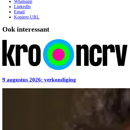
Whatsapp
LinkedIn
Email
Kopieer URL
Ook interessant
9 augustus 2026: verkondiging