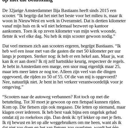
De 32jarige Amsterdammer Ilija Bastiaans heeft sinds 2015 een
scooter. “Ik begrijp dat het niet het beste voor het milieu is, maar ik
woon in NieuwWest en werk in Overamstel. Dat is dertien kilometer
vanaf mijn huis en ik wil niet helemaal bezweet op kantoor
aankomen. Toen ik op zeven kilometer van mijn werk woonde,
fietste ik wel elke dag. Nu heb ik mijn scooter gewoon nodig.”
Dat veel mensen zich aan scooters ergeren, begrijpt Bastiaans. “Ik
heb wel een issue met van die gasten die met 50 kilometer per uur
langs je pompen. Sterker nog: ik heb er een hekel aan. Maar ja, wat
kan ik er aan doen? Ik rij zelf hartstikke keurig, respecteer de regels.
Je hebt in Amsterdam een marge, een snor mag eigenlijk maar 25,
maar iets meer laten ze nog toe. Alleen zijn veel van die dingen
opgevoerd, die rijden zo 50 of 55. Of die van mij is opgevoerd?
Nee, natuurlijk niet. Je bent in het verkeer verantwoordelijk voor je
omgeving.”
“Scooters naar de autoweg verbannen? Rot toch op met die
betutteling. Tot 30 moet je gewoon op een fietspad kunnen rijden.
Kom op. Die fietsers zijn ook megaaso. Die letten op niemand, maar
klagen over iedereen. Ik heb best vaak bijna een ongeluk gehad
omdat zij zo roekeloos zijn. Dan denk ik: tyf lekker op met je fiets.
Ik rij bewust en let op alle weggebruikers om me heen, want als ik
dat niet zou doen en het aan fietsers zou overlaten, wordt het één