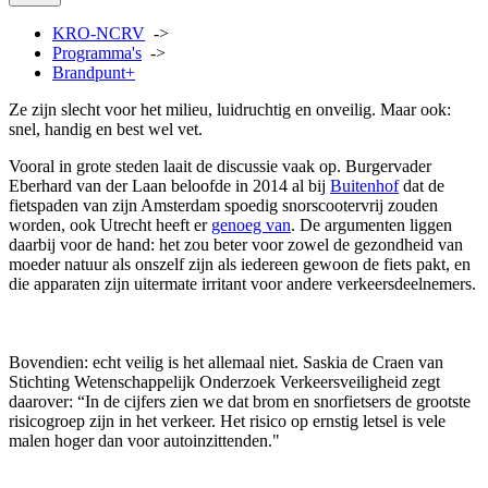
KRO-NCRV
->
Programma's
->
Brandpunt+
Ze zijn slecht voor het milieu, luidruchtig en onveilig. Maar ook:
snel, handig en best wel vet.
Vooral in grote steden laait de discussie vaak op. Burgervader
Eberhard van der Laan beloofde in 2014 al bij
Buitenhof
dat de
fietspaden van zijn Amsterdam spoedig snorscootervrij zouden
worden, ook Utrecht heeft er
genoeg van
. De argumenten liggen
daarbij voor de hand: het zou beter voor zowel de gezondheid van
moeder natuur als onszelf zijn als iedereen gewoon de fiets pakt, en
die apparaten zijn uitermate irritant voor andere verkeersdeelnemers.
Bovendien: echt veilig is het allemaal niet. Saskia de Craen van
Stichting Wetenschappelijk Onderzoek Verkeersveiligheid zegt
daarover: “In de cijfers zien we dat brom en snorfietsers de grootste
risicogroep zijn in het verkeer. Het risico op ernstig letsel is vele
malen hoger dan voor autoinzittenden."