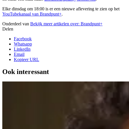
Elke dinsdag om 18:00 is er een nieuwe aflevering te zien op het
YouTubekanaal van Brandpunt+
.
Onderdeel van
Bekijk meer artikelen over:
Brandpunt+
Delen
Facebook
Whatsapp
LinkedIn
Email
Kopieer URL
Ook interessant