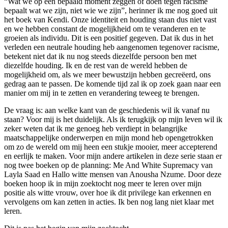
“Wat we op een bepaald moment zeggen of doen tegen racisme
bepaalt wat we zijn, niet wie we zijn”, herinner ik me nog goed uit
het boek van Kendi. Onze identiteit en houding staan dus niet vast
en we hebben constant de mogelijkheid om te veranderen en te
groeien als individu. Dit is een positief gegeven. Dat ik dus in het
verleden een neutrale houding heb aangenomen tegenover racisme,
betekent niet dat ik nu nog steeds diezelfde persoon ben met
diezelfde houding. Ik en de rest van de wereld hebben de
mogelijkheid om, als we meer bewustzijn hebben gecreëerd, ons
gedrag aan te passen. De komende tijd zal ik op zoek gaan naar een
manier om mij in te zetten en verandering teweeg te brengen.
De vraag is: aan welke kant van de geschiedenis wil ik vanaf nu
staan? Voor mij is het duidelijk. Als ik terugkijk op mijn leven wil ik
zeker weten dat ik me genoeg heb verdiept in belangrijke
maatschappelijke onderwerpen en mijn mond heb opengetrokken
om zo de wereld om mij heen een stukje mooier, meer accepterend
en eerlijk te maken. Voor mijn andere artikelen in deze serie staan er
nog twee boeken op de planning: Me And White Supremacy van
Layla Saad en Hallo witte mensen van Anousha Nzume. Door deze
boeken hoop ik in mijn zoektocht nog meer te leren over mijn
positie als witte vrouw, over hoe ik dit privilege kan erkennen en
vervolgens om kan zetten in acties. Ik ben nog lang niet klaar met
leren.