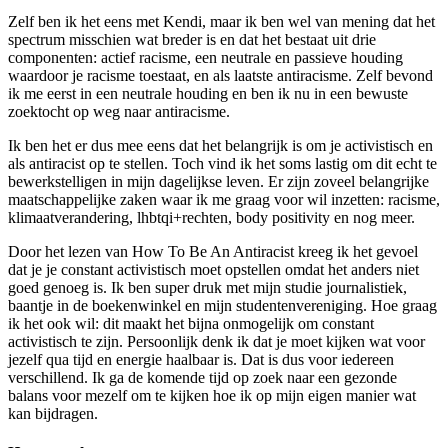
Zelf ben ik het eens met Kendi, maar ik ben wel van mening dat het
spectrum misschien wat breder is en dat het bestaat uit drie
componenten: actief racisme, een neutrale en passieve houding
waardoor je racisme toestaat, en als laatste antiracisme. Zelf bevond
ik me eerst in een neutrale houding en ben ik nu in een bewuste
zoektocht op weg naar antiracisme.
Ik ben het er dus mee eens dat het belangrijk is om je activistisch en
als antiracist op te stellen. Toch vind ik het soms lastig om dit echt te
bewerkstelligen in mijn dagelijkse leven. Er zijn zoveel belangrijke
maatschappelijke zaken waar ik me graag voor wil inzetten: racisme,
klimaatverandering, lhbtqi+rechten, body positivity en nog meer.
Door het lezen van How To Be An Antiracist kreeg ik het gevoel
dat je je constant activistisch moet opstellen omdat het anders niet
goed genoeg is. Ik ben super druk met mijn studie journalistiek,
baantje in de boekenwinkel en mijn studentenvereniging. Hoe graag
ik het ook wil: dit maakt het bijna onmogelijk om constant
activistisch te zijn. Persoonlijk denk ik dat je moet kijken wat voor
jezelf qua tijd en energie haalbaar is. Dat is dus voor iedereen
verschillend. Ik ga de komende tijd op zoek naar een gezonde
balans voor mezelf om te kijken hoe ik op mijn eigen manier wat
kan bijdragen.