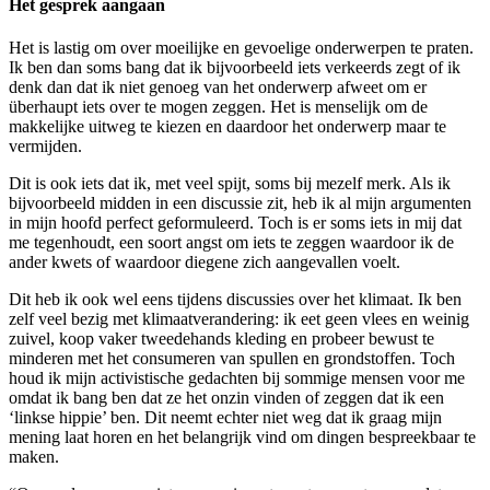
Het gesprek aangaan
Het is lastig om over moeilijke en gevoelige onderwerpen te praten.
Ik ben dan soms bang dat ik bijvoorbeeld iets verkeerds zegt of ik
denk dan dat ik niet genoeg van het onderwerp afweet om er
überhaupt iets over te mogen zeggen. Het is menselijk om de
makkelijke uitweg te kiezen en daardoor het onderwerp maar te
vermijden.
Dit is ook iets dat ik, met veel spijt, soms bij mezelf merk. Als ik
bijvoorbeeld midden in een discussie zit, heb ik al mijn argumenten
in mijn hoofd perfect geformuleerd. Toch is er soms iets in mij dat
me tegenhoudt, een soort angst om iets te zeggen waardoor ik de
ander kwets of waardoor diegene zich aangevallen voelt.
Dit heb ik ook wel eens tijdens discussies over het klimaat. Ik ben
zelf veel bezig met klimaatverandering: ik eet geen vlees en weinig
zuivel, koop vaker tweedehands kleding en probeer bewust te
minderen met het consumeren van spullen en grondstoffen. Toch
houd ik mijn activistische gedachten bij sommige mensen voor me
omdat ik bang ben dat ze het onzin vinden of zeggen dat ik een
‘linkse hippie’ ben. Dit neemt echter niet weg dat ik graag mijn
mening laat horen en het belangrijk vind om dingen bespreekbaar te
maken.