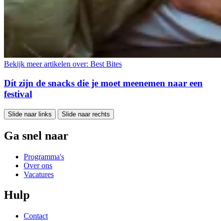
Bekijk meer artikelen over:
Best Bites
Dít zijn de snacks die je moet meenemen naar een
festival
Slide naar links
Slide naar rechts
Ga snel naar
Programma's
Over ons
Vacatures
Hulp
Contact