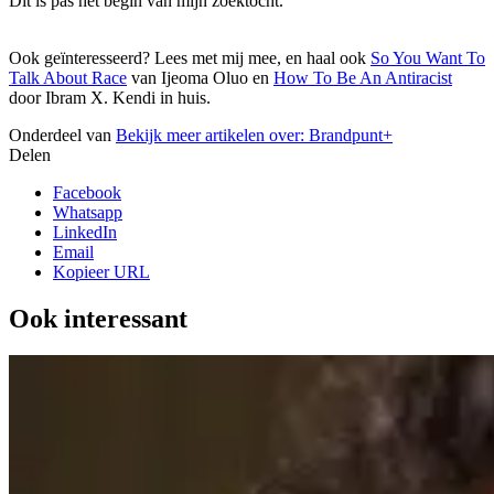
Dit is pas het begin van mijn zoektocht.
Ook geïnteresseerd? Lees met mij mee, en haal ook
So You Want To
Talk About Race
van Ijeoma Oluo en
How To Be An Antiracist
door Ibram X. Kendi in huis.
Onderdeel van
Bekijk meer artikelen over:
Brandpunt+
Delen
Facebook
Whatsapp
LinkedIn
Email
Kopieer URL
Ook interessant