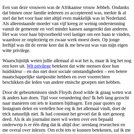
Een van deze vrouwen was de Afrikaanse vrouw Jebbeh. Ondanks
dat binnen onze familie iedereen zo accepterend was, merkte ik al
snel dat het voor haar niet altijd even makkelijk was in Nederland.
Als alleenstaande moeder van vijf kreeg ze weinig ondersteuning
vanuit de gemeente en veel minder kansen aangereikt dan anderen.
Het was voor haar bijvoorbeeld veel lastiger om een baan te vinden,
waardoor ze onplezierig en zwaar werk moest doen. Op jonge
leeftijd was dit de eerste keer dat ik me bewust was van mijn eigen
witte privilege.
Waarschijnlijk weten jullie allemaal al wat het is, maar ik leg het nog
een keer uit.
Wit privilege
betekent dat witte mensen door hun
huidskleur – en dus niet door sociale omstandigheden – een betere
maatschappelijke startpositie hebben en over voorrechten
beschikken die leden van andere etnische groepen niet hebben.
Door de gebeurtenissen sinds Floyds dood wilde ik graag weten wat
ik anders kan doen. Tijd voor verandering dus! Ik heb lang gezocht
naar manieren om iets te kunnen bijdragen. Een paar quotes op
Instagram delen en vertellen hoe erg ik het allemaal vindt, doet de
trick natuurlijk niet. Ik had constant het gevoel dat ik niet genoeg
deed. Als ik als journalist meer wil weten over een bepaald
onderwerp is er één ding dat ik altijd doe: urenlang researchen en
me overal over inlezen. Om echt iets te kunnen betekenen, zal ik me