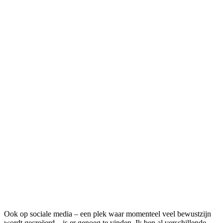
Ook op sociale media – een plek waar momenteel veel bewustzijn
wordt gecreëerd – is er genoeg te vinden. Ik ben al verschillende