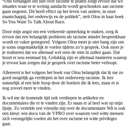
“Ons verlangen om niet over racisme te praten zorgt ervoor dat we
situaties waar er te weinig aandacht wordt geschonken aan racisme
gaan negeren. Dit heeft effect op het leven van andere, in onze
maatschappij, het onderwijs en de politiek”, stelt Olou in haar boek
So You Want To Talk About Race.
Door mijn angst om een verkeerde opmerking te maken, zorg ik
ervoor dat een belangrijk probleem als racisme minder bespreekbaar
wordt en vaker genegeerd. Volgens Olou moet je niet bang zijn om
je soms ongemakkelijk te voelen tijdens zo’n gesprek. Ook moet je
je realiseren dat we allemaal wel eens de mist in zullen gaan. Dat
hoort er nou eenmaal bij. Gelukkig zijn er allemaal manieren waarop
je ervoor kan zorgen dat je gesprek over racisme beter verloopt.
Allereerst is het volgens het boek van Olou belangrijk dat ik me zo
goed mogelijk ga verdiepen in het onderwerp racisme. Ik leer
natuurlijk al een hele hoop door de boeken die ik lees, maar er is
nog zoveel meer te vinden.
Ik wil me de komende tijd ook verdiepen in artikelen en
documentaires die er te vinden zijn. Er staan er al heel wat op mijn
lijstje. Zo vertelde een vriendin mij over de documentaire Wit is ook
een kleur: een docu van de VPRO over waarom veel witte mensen
zich verongelijkt voelen als het over racisme en witte privileges
gaat.