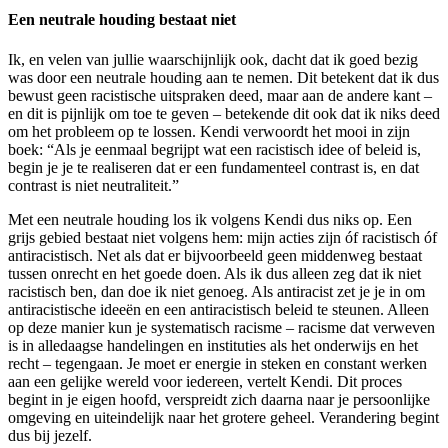
Een neutrale houding bestaat niet
Ik, en velen van jullie waarschijnlijk ook, dacht dat ik goed bezig
was door een neutrale houding aan te nemen. Dit betekent dat ik dus
bewust geen racistische uitspraken deed, maar aan de andere kant –
en dit is pijnlijk om toe te geven – betekende dit ook dat ik niks deed
om het probleem op te lossen. Kendi verwoordt het mooi in zijn
boek: “Als je eenmaal begrijpt wat een racistisch idee of beleid is,
begin je je te realiseren dat er een fundamenteel contrast is, en dat
contrast is niet neutraliteit.”
Met een neutrale houding los ik volgens Kendi dus niks op. Een
grijs gebied bestaat niet volgens hem: mijn acties zijn óf racistisch óf
antiracistisch. Net als dat er bijvoorbeeld geen middenweg bestaat
tussen onrecht en het goede doen. Als ik dus alleen zeg dat ik niet
racistisch ben, dan doe ik niet genoeg. Als antiracist zet je je in om
antiracistische ideeën en een antiracistisch beleid te steunen. Alleen
op deze manier kun je systematisch racisme – racisme dat verweven
is in alledaagse handelingen en instituties als het onderwijs en het
recht – tegengaan. Je moet er energie in steken en constant werken
aan een gelijke wereld voor iedereen, vertelt Kendi. Dit proces
begint in je eigen hoofd, verspreidt zich daarna naar je persoonlijke
omgeving en uiteindelijk naar het grotere geheel. Verandering begint
dus bij jezelf.