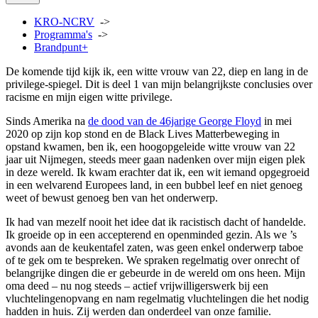
KRO-NCRV
->
Programma's
->
Brandpunt+
De komende tijd kijk ik, een witte vrouw van 22, diep en lang in de
privilege-spiegel. Dit is deel 1 van mijn belangrijkste conclusies over
racisme en mijn eigen witte privilege.
Sinds Amerika na
de dood van de 46jarige George Floyd
in mei
2020 op zijn kop stond en de Black Lives Matterbeweging in
opstand kwamen, ben ik, een hoogopgeleide witte vrouw van 22
jaar uit Nijmegen, steeds meer gaan nadenken over mijn eigen plek
in deze wereld. Ik kwam erachter dat ik, een wit iemand opgegroeid
in een welvarend Europees land, in een bubbel leef en niet genoeg
weet of bewust genoeg ben van het onderwerp.
Ik had van mezelf nooit het idee dat ik racistisch dacht of handelde.
Ik groeide op in een accepterend en openminded gezin. Als we ’s
avonds aan de keukentafel zaten, was geen enkel onderwerp taboe
of te gek om te bespreken. We spraken regelmatig over onrecht of
belangrijke dingen die er gebeurde in de wereld om ons heen. Mijn
oma deed – nu nog steeds – actief vrijwilligerswerk bij een
vluchtelingenopvang en nam regelmatig vluchtelingen die het nodig
hadden in huis. Zij werden dan onderdeel van onze familie.