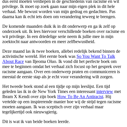
dus eerst moeten verdiepen in de geschiedenis van racisme en wit
privilege. Ik moet op zoek gaan naar mijn eigen plek in dit hele
verhaal. Me bewust worden van mijn gedrag en gedachten. Pas
daarna kan ik echt iets doen om verandering teweeg te brengen.
De komende maanden duik ik in dit onderwerp en ga ik zelf op
onderzoek uit. Ik lees hiervoor verschillende boeken over racisme en
wit privilege. In een driedelige serie neem ik jullie mee in mijn
zoektocht naar antwoorden en meer zelfbewustheid.
Deze maand las ik twee boeken, allebei redelijk bekend binnen de
activistische wereld. Het eerste boek was
So You Want To Talk
About Race
van Iljeoma Oluo. Ik vond dit het perfecte boek om
mee te beginnen omdat het verhaal zich focust op het gesprek over
racisme aangaan. Over een onderwerp praten en communiceren is
meestal de eerste stap als je echt voor verandering wilt zorgen.
Het tweede boek stond al een tijdje op mijn leeslijst. Een tijd
geleden las ik in de New York Times een interessant
interview
met
Ibram X Kendi over zijn boek
How To Be An Antiracist
. Hij
vertelde op een inspirerende manier hoe wij de strijd tegen racisme
moeten aangaan. Ik was sceptisch over zijn verhaal maar
tegelijkertijd ook nieuwsgierig.
Dit is wat ik van beide boeken leerde.