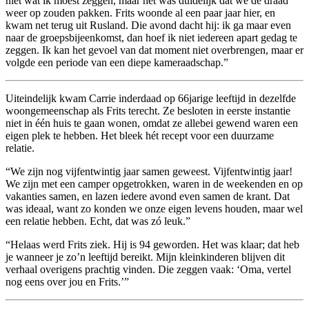
niet wat ik moest zeggen, maar het was duidelijk dat we de draad
weer op zouden pakken. Frits woonde al een paar jaar hier, en
kwam net terug uit Rusland. Die avond dacht hij: ik ga maar even
naar de groepsbijeenkomst, dan hoef ik niet iedereen apart gedag te
zeggen. Ik kan het gevoel van dat moment niet overbrengen, maar er
volgde een periode van een diepe kameraadschap.”
Uiteindelijk kwam Carrie inderdaad op 66jarige leeftijd in dezelfde
woongemeenschap als Frits terecht. Ze besloten in eerste instantie
niet in één huis te gaan wonen, omdat ze allebei gewend waren een
eigen plek te hebben. Het bleek hét recept voor een duurzame
relatie.
“We zijn nog vijfentwintig jaar samen geweest. Vijfentwintig jaar!
We zijn met een camper opgetrokken, waren in de weekenden en op
vakanties samen, en lazen iedere avond even samen de krant. Dat
was ideaal, want zo konden we onze eigen levens houden, maar wel
een relatie hebben. Echt, dat was zó leuk.”
“Helaas werd Frits ziek. Hij is 94 geworden. Het was klaar; dat heb
je wanneer je zo’n leeftijd bereikt. Mijn kleinkinderen blijven dit
verhaal overigens prachtig vinden. Die zeggen vaak: ‘Oma, vertel
nog eens over jou en Frits.’”