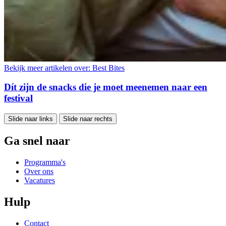
Bekijk meer artikelen over:
Best Bites
Dít zijn de snacks die je moet meenemen naar een
festival
Slide naar links
Slide naar rechts
Ga snel naar
Programma's
Over ons
Vacatures
Hulp
Contact