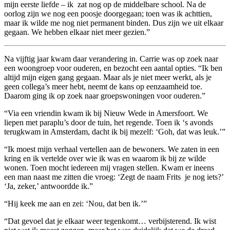
mijn eerste liefde – ik zat nog op de middelbare school. Na de
oorlog zijn we nog een poosje doorgegaan; toen was ik achttien,
maar ik wilde me nog niet permanent binden. Dus zijn we uit elkaar
gegaan. We hebben elkaar niet meer gezien.”
Na vijftig jaar kwam daar verandering in. Carrie was op zoek naar
een woongroep voor ouderen, en bezocht een aantal opties. “Ik ben
altijd mijn eigen gang gegaan. Maar als je niet meer werkt, als je
geen collega’s meer hebt, neemt de kans op eenzaamheid toe.
Daarom ging ik op zoek naar groepswoningen voor ouderen.”
“Via een vriendin kwam ik bij Nieuw Wede in Amersfoort. We
liepen met paraplu’s door de tuin, het regende. Toen ik ‘s avonds
terugkwam in Amsterdam, dacht ik bij mezelf: ‘Goh, dat was leuk.’”
“Ik moest mijn verhaal vertellen aan de bewoners. We zaten in een
kring en ik vertelde over wie ik was en waarom ik bij ze wilde
wonen. Toen mocht iedereen mij vragen stellen. Kwam er ineens
een man naast me zitten die vroeg: ‘Zegt de naam Frits je nog iets?’
‘Ja, zeker,’ antwoordde ik.”
“Hij keek me aan en zei: ‘Nou, dat ben ik.’”
“Dat gevoel dat je elkaar weer tegenkomt… verbijsterend. Ik wist