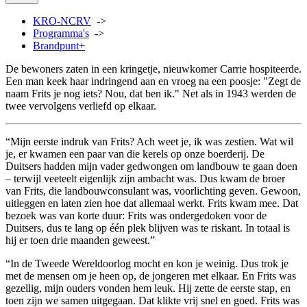
KRO-NCRV
->
Programma's
->
Brandpunt+
De bewoners zaten in een kringetje, nieuwkomer Carrie hospiteerde.
Een man keek haar indringend aan en vroeg na een poosje: "Zegt de
naam Frits je nog iets? Nou, dat ben ik." Net als in 1943 werden de
twee vervolgens verliefd op elkaar.
“Mijn eerste indruk van Frits? Ach weet je, ik was zestien. Wat wil
je, er kwamen een paar van die kerels op onze boerderij. De
Duitsers hadden mijn vader gedwongen om landbouw te gaan doen
– terwijl veeteelt eigenlijk zijn ambacht was. Dus kwam de broer
van Frits, die landbouwconsulant was, voorlichting geven. Gewoon,
uitleggen en laten zien hoe dat allemaal werkt. Frits kwam mee. Dat
bezoek was van korte duur: Frits was ondergedoken voor de
Duitsers, dus te lang op één plek blijven was te riskant. In totaal is
hij er toen drie maanden geweest.”
“In de Tweede Wereldoorlog mocht en kon je weinig. Dus trok je
met de mensen om je heen op, de jongeren met elkaar. En Frits was
gezellig, mijn ouders vonden hem leuk. Hij zette de eerste stap, en
toen zijn we samen uitgegaan. Dat klikte vrij snel en goed. Frits was