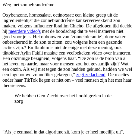
Weg met zonnebrandcrème
Oxybenzone, homosalate, octinoxaat: een kleine greep uit de
ingrediëntenlijst die zonnebrandcrème kankerverwekkend zou
maken, volgens influencer Ibrahim Chicho. De afgelopen tijd deelde
hij
meerdere video’s
met de boodschap dat te veel insmeren niet
goed voor je is. Het opbouwen van ‘zonnetolerantie’, door vaker
onbeschermd in de zon te zitten, zou volgens hem een gezonde
tactiek zijn.* En Ibrahim is niet de enige met deze mening, ook
tiktokker Aylin Fakili maakte een veelbekeken video over insmeren.
Een onzinnige bezigheid, volgens haar. “De zon is de bron van al
het leven op aarde, maar voor mensen zou het gevaarlijk zijn? Wat
een onzin. Als wij niet tegen de zon hadden gekund, hadden we wel
een ingebouwd zonnefilter gekregen,”
zegt ze lachend
. De reacties
onder haar TikTok liegen er niet om – veel mensen zijn het met haar
theorie eens.
We hebben Gen Z echt over het hoofd gezien in de
zorg
“Als je eenmaal in dat algoritme zit, kom je er heel moeilijk uit",