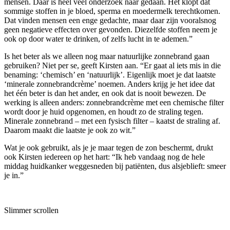
mensen. Daar is heel veel onderzoek naar gedaan. Het klopt dat
sommige stoffen in je bloed, sperma en moedermelk terechtkomen.
Dat vinden mensen een enge gedachte, maar daar zijn vooralsnog
geen negatieve effecten over gevonden. Diezelfde stoffen neem je
ook op door water te drinken, of zelfs lucht in te ademen.”
Is het beter als we alleen nog maar natuurlijke zonnebrand gaan
gebruiken? Niet per se, geeft Kirsten aan. “Er gaat al iets mis in die
benaming: ‘chemisch’ en ‘natuurlijk’. Eigenlijk moet je dat laatste
‘minerale zonnebrandcrème’ noemen. Anders krijg je het idee dat
het één beter is dan het ander, en ook dat is nooit bewezen. De
werking is alleen anders: zonnebrandcrème met een chemische filter
wordt door je huid opgenomen, en houdt zo de straling tegen.
Minerale zonnebrand – met een fysisch filter – kaatst de straling af.
Daarom maakt die laatste je ook zo wit.”
Wat je ook gebruikt, als je je maar tegen de zon beschermt, drukt
ook Kirsten iedereen op het hart: “Ik heb vandaag nog de hele
middag huidkanker weggesneden bij patiënten, dus alsjeblieft: smeer
je in.”
Slimmer scrollen