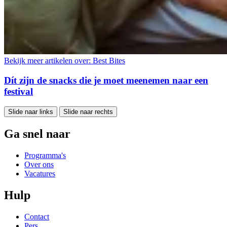
Bekijk meer artikelen over:
Best Bites
Dít zijn de snacks die je moet meenemen naar een
festival
Slide naar links
Slide naar rechts
Ga snel naar
Programma's
Over ons
Vacatures
Hulp
Contact
Pers