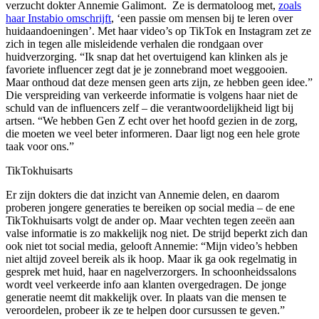
verzucht dokter Annemie Galimont. Ze is dermatoloog met,
zoals
haar Instabio omschrijft
, ‘een passie om mensen bij te leren over
huidaandoeningen’. Met haar video’s op TikTok en Instagram zet ze
zich in tegen alle misleidende verhalen die rondgaan over
huidverzorging. “Ik snap dat het overtuigend kan klinken als je
favoriete influencer zegt dat je je zonnebrand moet weggooien.
Maar onthoud dat deze mensen geen arts zijn, ze hebben geen idee.”
Die verspreiding van verkeerde informatie is volgens haar niet de
schuld van de influencers zelf – die verantwoordelijkheid ligt bij
artsen. “We hebben Gen Z echt over het hoofd gezien in de zorg,
die moeten we veel beter informeren. Daar ligt nog een hele grote
taak voor ons.”
TikTokhuisarts
Er zijn dokters die dat inzicht van Annemie delen, en daarom
proberen jongere generaties te bereiken op social media – de ene
TikTokhuisarts volgt de ander op. Maar vechten tegen zeeën aan
valse informatie is zo makkelijk nog niet. De strijd beperkt zich dan
ook niet tot social media, gelooft Annemie: “Mijn video’s hebben
niet altijd zoveel bereik als ik hoop. Maar ik ga ook regelmatig in
gesprek met huid, haar en nagelverzorgers. In schoonheidssalons
wordt veel verkeerde info aan klanten overgedragen. De jonge
generatie neemt dit makkelijk over. In plaats van die mensen te
veroordelen, probeer ik ze te helpen door cursussen te geven.”