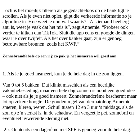
Toch is het moeilijk filteren als je gedachteloos op de bank ligt te
scrollen. Als je even niet oplet, glipt die verkeerde informatie zo je
algoritme in. Hoe weet je nou wat waar is? “Als iemand heel erg
anti is, weet je vaak dat het mis is”, zegt Annemie. “Probeer ook
verder te kijken dan TikTok. Sluit die app eens en google de dingen
waar je over twijfelt. Als het over kanker gaat, zijn er genoeg
betrouwbare bronnen, zoals het KWF.”
Zonnebrandfabels op een rij: zo pak je het insmeren wél goed aan
1. Als je je goed insmeert, kun je de hele dag in de zon liggen.
Van 9 tot 5 bakken. Dat klinkt misschien als een heerlijke
vakantiebesteding, maar een hele dag zonnen is nooit een goed idee
– ook niet als je je goed insmeert. Zonnebrandcrème beschermt maar
tot op zekere hoogte. De gouden regel van dermatoloog Annemie:
smeren, kleren, weren. Schuil tussen 12 en 3 uur ‘s middags, als de
zon op z’n sterkst is, in de schaduw. En vergeet je pet, zonnebril en
eventueel uvwerende kleding niet.
2.'s Ochtends een dagcrème met SPF is genoeg voor de hele dag.