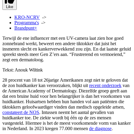
Like
KRO-NCRV
->
Programma's
->
Brandpunt+
Terwijl de ene influencer met een UV-camera laat zien hoe goed
zonnebrand werkt, beweert een andere tiktokker dat juist het
insmeren slecht en kankerverwekkend zou zijn. En dat laatste geluid
spreekt steeds meer Gen Z’ers aan. “Frustrerend en vermoeiend,”
zegt een dermatoloog.
Tekst: Anouk Wiltink
28 procent van 18 tot 26jarige Amerikanen zegt niet te geloven dat
de zon huidkanker kan veroorzaken, blijkt uit
recent onderzoek
van
de American Academy of Dermatology. Diezelfde groep geeft aan
dat een bruine huid voor hen belangrijker is dan het voorkomen van
huidkanker. Huisartsen hebben hun handen vol aan patiënten die
tiktokkers geloofwaardiger vinden dan medisch opgeleide artsen,
constateert de NOS
. Intussen neemt het aantal gevallen van
huidkanker toe. De ziekte wordt bij één op de zes mensen
vastgesteld. Hiermee is het de meest voorkomende vorm van kanker
in Nederland. In 2023 kregen 77.000 mensen
de diagnose
.