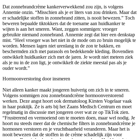
Dat zonnebrandcrème kankerverwekkend zou zijn, is volgens
Annemie onzin. “Misschien als je er liters van zou drinken. Maar dat
er schadelijke stoffen in zonnebrand zitten, is nooit bewezen.” Toch
beweren bepaalde tiktokkers dat de toename aan huidkanker te
wijten is aan het smeren. Want, zeggen sommigen: vroeger
gebruikte niemand zonnebrand. Annemie zegt dat hier een denkstap
mist. “Heel vroeger was het niet in de mode om zo bruin mogelijk te
worden. Mensen lagen niet urenlang in de zon te bakken, en
beschermden zich met parasols en bedekkende kleding. Bovendien
ontwikkelt huidkanker zich met de jaren. Je wordt niet meteen ziek
als je nu in de zon ligt, je ontwikkelt de ziekte meestal pas als je
ouder wordt.”
Hormoonverstoring door insmeren
Niet alleen kanker maakt jongeren huiverig om zich in te smeren.
Volgens sommigen zou zonnebrandcrème hormoonverstorend
werken. Deze angst hoort ook dermatoloog Kirsten Vogelaar vaak
in haar praktijk. Ze is arts bij het Zaans Medisch Centrum en moet
regelmatig in discussie met jongeren over wat ze op TikTok zien.
“Frustrerend en vermoeiend om te moeten doen, maar wel nodig. Je
hoort nu steeds meer dat de chemische filters in zonnebrandcrème je
hormonen verstoren en je vruchtbaarheid veranderen. Maar het is
nooit bewezen dat de stoffen in de crème schadelijk zijn voor