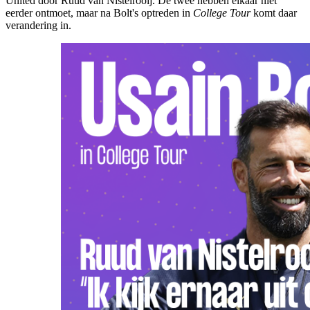
United door Ruud van Nistelrooij. De twee hebben elkaar niet
eerder ontmoet, maar na Bolt's optreden in
College Tour
komt daar
verandering in.