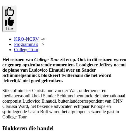
Like
KRO-NCRV
->
Programma's
->
College Tour
Het seizoen van
College Tour
zit erop. Ook in dit seizoen waren
er genoeg opzienbarende momenten. Loodgieter Jeffrey neemt
de piano van Ludovico Einaudi over en Sander
Schimmelpenninck blokkeert twitteraars die het woord
'letterlijk' niet goed gebruiken.
Stikstofminister Christianne van der Wal, ondernemer en
mediapersoonlijkheid Sander Schimmelpenninck, de internationaal
componist Ludovico Einaudi, buitenlandcorrespondent van CNN
Clarissa Ward, het bekende advocaten-echtpaar Knoops en
sprintlegende Usain Bolt waren het afgelopen seizoen te gast in
College Tour.
Blokkeren die handel