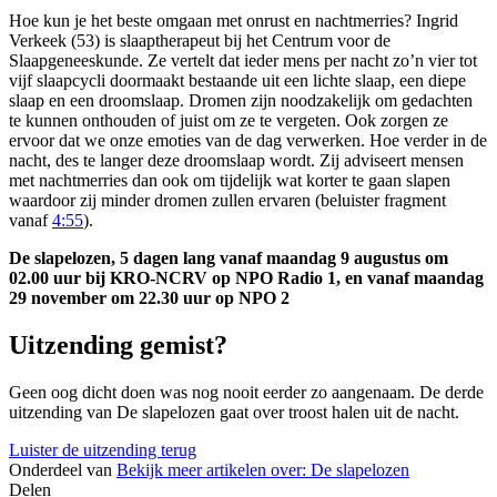
Hoe kun je het beste omgaan met onrust en nachtmerries? Ingrid
Verkeek (53) is slaaptherapeut bij het Centrum voor de
Slaapgeneeskunde. Ze vertelt dat ieder mens per nacht zo’n vier tot
vijf slaapcycli doormaakt bestaande uit een lichte slaap, een diepe
slaap en een droomslaap. Dromen zijn noodzakelijk om gedachten
te kunnen onthouden of juist om ze te vergeten. Ook zorgen ze
ervoor dat we onze emoties van de dag verwerken. Hoe verder in de
nacht, des te langer deze droomslaap wordt. Zij adviseert mensen
met nachtmerries dan ook om tijdelijk wat korter te gaan slapen
waardoor zij minder dromen zullen ervaren (beluister fragment
vanaf
4:55
).
De slapelozen, 5 dagen lang vanaf maandag 9 augustus om
02.00 uur bij KRO-NCRV op NPO Radio 1, en vanaf maandag
29 november om 22.30 uur op NPO 2
Uitzending gemist?
Geen oog dicht doen was nog nooit eerder zo aangenaam. De derde
uitzending van De slapelozen gaat over troost halen uit de nacht.
Luister de uitzending terug
Onderdeel van
Bekijk meer artikelen over:
De slapelozen
Delen