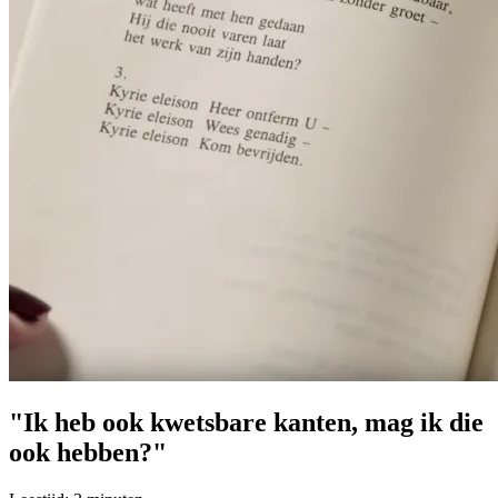
"Ik heb ook kwetsbare kanten, mag ik die
ook hebben?"