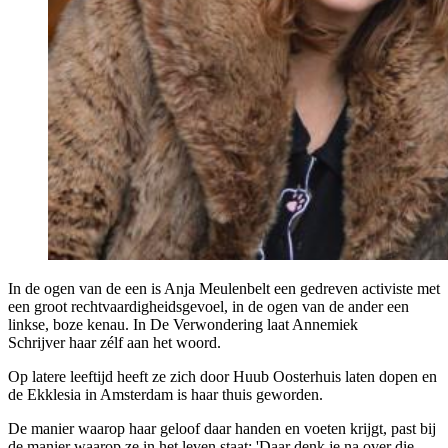
In de ogen van de een is Anja Meulenbelt een gedreven activiste met
een groot rechtvaardigheidsgevoel, in de ogen van de ander een
linkse, boze kenau. In De Verwondering laat Annemiek
Schrijver haar zélf aan het woord.
Op latere leeftijd heeft ze zich door Huub Oosterhuis laten dopen en
de Ekklesia in Amsterdam is haar thuis geworden.
De manier waarop haar geloof daar handen en voeten krijgt, past bij
de manier waarop ze in het leven staat: 'Daar denk je na over die