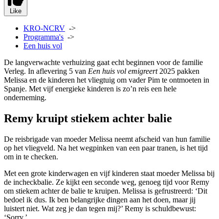
Like
KRO-NCRV
->
Programma's
->
Een huis vol
De langverwachte verhuizing gaat echt beginnen voor de familie
Verleg. In aflevering 5 van
Een huis vol emigreert
2025 pakken
Melissa en de kinderen het vliegtuig om vader Pim te ontmoeten in
Spanje. Met vijf energieke kinderen is zo’n reis een hele
onderneming.
Remy kruipt stiekem achter balie
De reisbrigade van moeder Melissa neemt afscheid van hun familie
op het vliegveld. Na het wegpinken van een paar tranen, is het tijd
om in te checken.
Met een grote kinderwagen en vijf kinderen staat moeder Melissa bij
de incheckbalie. Ze kijkt een seconde weg, genoeg tijd voor Remy
om stiekem achter de balie te kruipen. Melissa is gefrustreerd: ‘Dit
bedoel ik dus. Ik ben belangrijke dingen aan het doen, maar jij
luistert niet. Wat zeg je dan tegen mij?’ Remy is schuldbewust:
‘Sorry.’