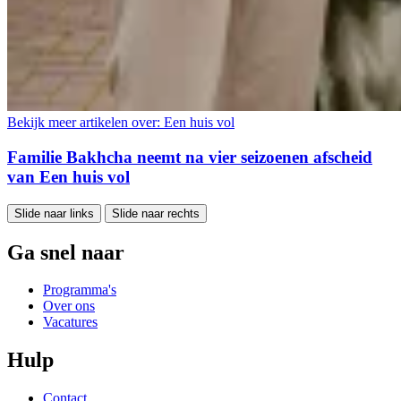
Bekijk meer artikelen over:
Een huis vol
Familie Bakhcha neemt na vier seizoenen afscheid
van Een huis vol
Slide naar links
Slide naar rechts
Ga snel naar
Programma's
Over ons
Vacatures
Hulp
Contact