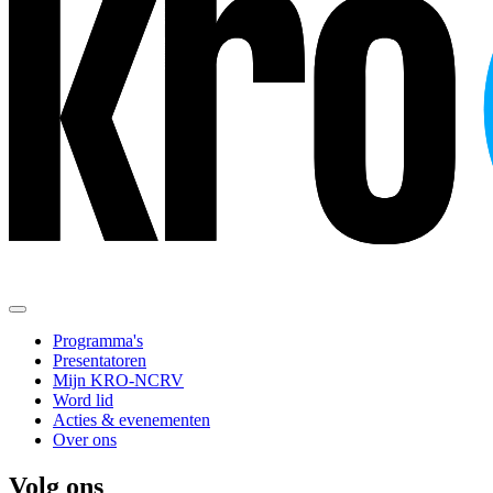
Programma's
Presentatoren
Mijn KRO-NCRV
Word lid
Acties & evenementen
Over ons
Volg ons