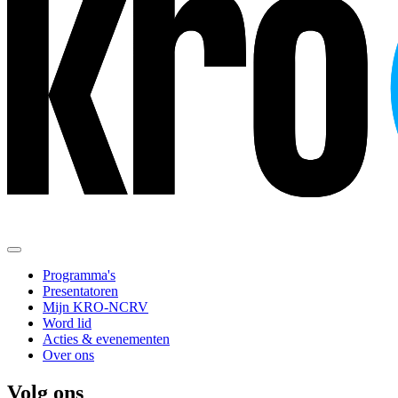
Programma's
Presentatoren
Mijn KRO-NCRV
Word lid
Acties & evenementen
Over ons
Volg ons