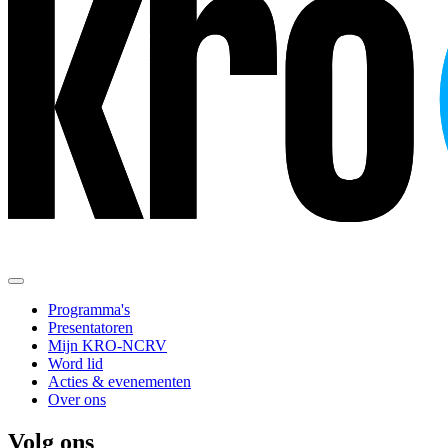
Programma's
Presentatoren
Mijn KRO-NCRV
Word lid
Acties & evenementen
Over ons
Volg ons