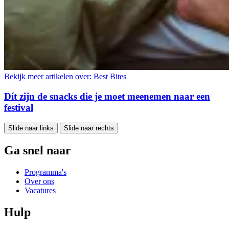
Bekijk meer artikelen over:
Best Bites
Dít zijn de snacks die je moet meenemen naar een
festival
Slide naar links
Slide naar rechts
Ga snel naar
Programma's
Over ons
Vacatures
Hulp