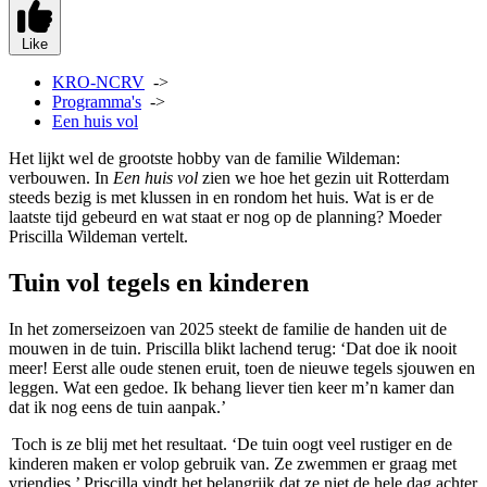
Like
KRO-NCRV
->
Programma's
->
Een huis vol
Het lijkt wel de grootste hobby van de familie Wildeman:
verbouwen. In
Een huis vol
zien we hoe het gezin uit Rotterdam
steeds bezig is met klussen in en rondom het huis. Wat is er de
laatste tijd gebeurd en wat staat er nog op de planning? Moeder
Priscilla Wildeman vertelt.
Tuin vol tegels en kinderen
In het zomerseizoen van 2025 steekt de familie de handen uit de
mouwen in de tuin. Priscilla blikt lachend terug: ‘Dat doe ik nooit
meer! Eerst alle oude stenen eruit, toen de nieuwe tegels sjouwen en
leggen. Wat een gedoe. Ik behang liever tien keer m’n kamer dan
dat ik nog eens de tuin aanpak.’
Toch is ze blij met het resultaat. ‘De tuin oogt veel rustiger en de
kinderen maken er volop gebruik van. Ze zwemmen er graag met
vriendjes.’ Priscilla vindt het belangrijk dat ze niet de hele dag achter