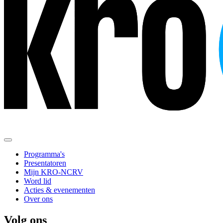
Programma's
Presentatoren
Mijn KRO-NCRV
Word lid
Acties & evenementen
Over ons
Volg ons