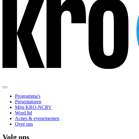
Programma's
Presentatoren
Mijn KRO-NCRV
Word lid
Acties & evenementen
Over ons
Volg ons