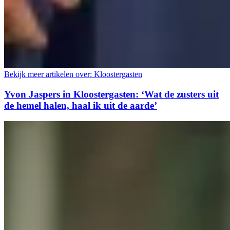
Bekijk meer artikelen over:
Kloostergasten
Yvon Jaspers in Kloostergasten: ‘Wat de zusters uit
de hemel halen, haal ik uit de aarde’