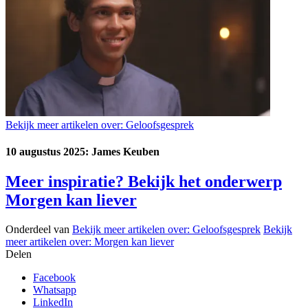
Bekijk meer artikelen over:
Geloofsgesprek
10 augustus 2025: James Keuben
Meer inspiratie? Bekijk het onderwerp
Morgen kan liever
Onderdeel van
Bekijk meer artikelen over:
Geloofsgesprek
Bekijk
meer artikelen over:
Morgen kan liever
Delen
Facebook
Whatsapp
LinkedIn