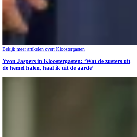
Bekijk meer artikelen over:
Kloostergasten
Yvon Jaspers in Kloostergasten: ‘Wat de zusters uit
de hemel halen, haal ik uit de aarde’