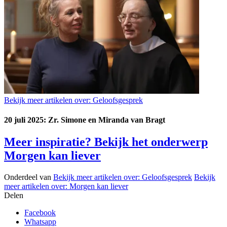
Bekijk meer artikelen over:
Geloofsgesprek
20 juli 2025: Zr. Simone en Miranda van Bragt
Meer inspiratie? Bekijk het onderwerp
Morgen kan liever
Onderdeel van
Bekijk meer artikelen over:
Geloofsgesprek
Bekijk
meer artikelen over:
Morgen kan liever
Delen
Facebook
Whatsapp