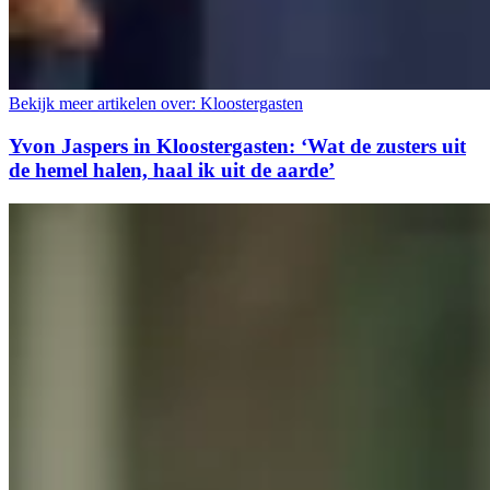
Bekijk meer artikelen over:
Kloostergasten
Yvon Jaspers in Kloostergasten: ‘Wat de zusters uit
de hemel halen, haal ik uit de aarde’