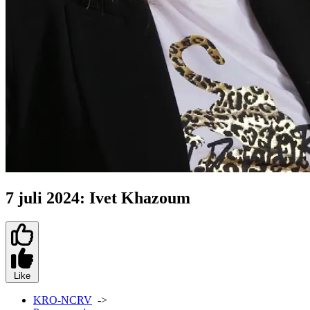
7 juli 2024: Ivet Khazoum
Like
KRO-NCRV
->