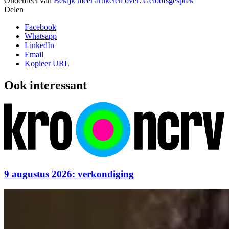
Onderdeel van
Bekijk meer artikelen over:
Geloofsgesprek
Delen
Facebook
Whatsapp
LinkedIn
Email
Kopieer URL
Ook interessant
9 augustus 2026: verkondiging