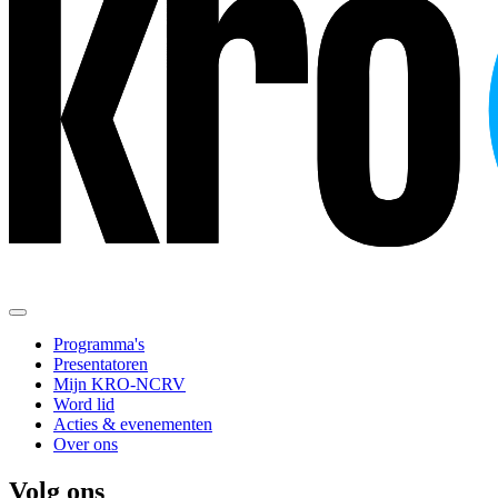
Programma's
Presentatoren
Mijn KRO-NCRV
Word lid
Acties & evenementen
Over ons
Volg ons