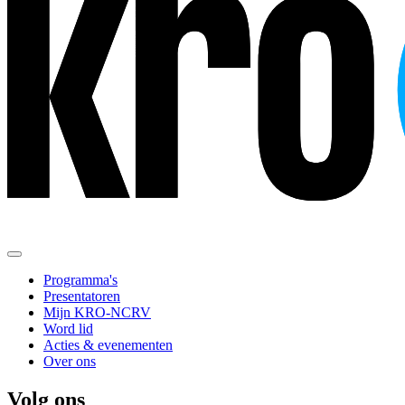
Programma's
Presentatoren
Mijn KRO-NCRV
Word lid
Acties & evenementen
Over ons
Volg ons