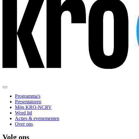
Programma's
Presentatoren
Mijn KRO-NCRV
Word lid
Acties & evenementen
Over ons
Volg ons