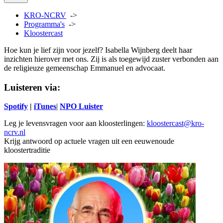
KRO-NCRV
->
Programma's
->
Kloostercast
Hoe kun je lief zijn voor jezelf? Isabella Wijnberg deelt haar
inzichten hierover met ons. Zij is als toegewijd zuster verbonden aan
de religieuze gemeenschap Emmanuel en advocaat.
Luisteren via:
Spotify
|
iTunes
|
NPO Luister
Leg je levensvragen voor aan kloosterlingen:
kloostercast@kro-
ncrv.nl
Krijg antwoord op actuele vragen uit een eeuwenoude
kloostertraditie