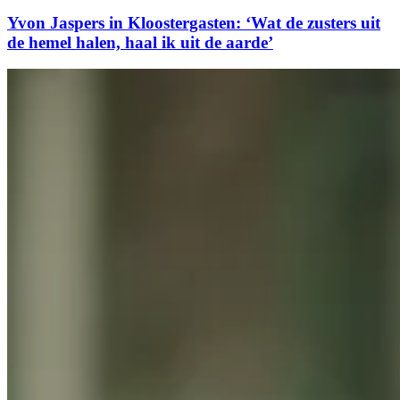
Yvon Jaspers in Kloostergasten: ‘Wat de zusters uit
de hemel halen, haal ik uit de aarde’