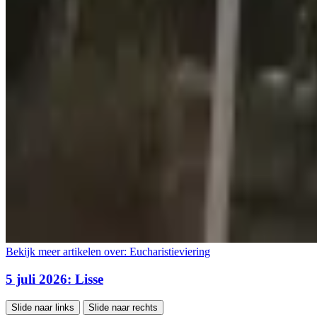
Bekijk meer artikelen over:
Eucharistieviering
5 juli 2026: Lisse
Slide naar links
Slide naar rechts