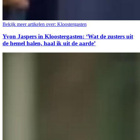
Bekijk meer artikelen over:
Kloostergasten
Yvon Jaspers in Kloostergasten: ‘Wat de zusters uit
de hemel halen, haal ik uit de aarde’