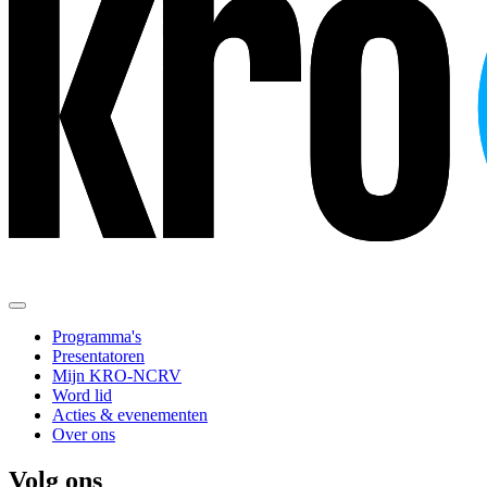
Programma's
Presentatoren
Mijn KRO-NCRV
Word lid
Acties & evenementen
Over ons
Volg ons