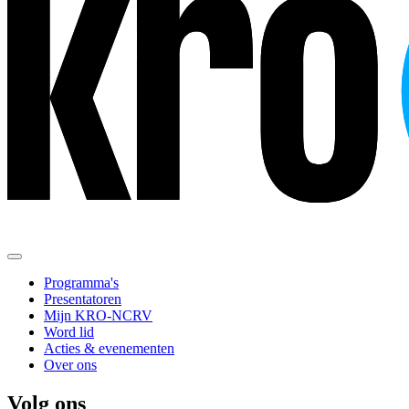
Programma's
Presentatoren
Mijn KRO-NCRV
Word lid
Acties & evenementen
Over ons
Volg ons