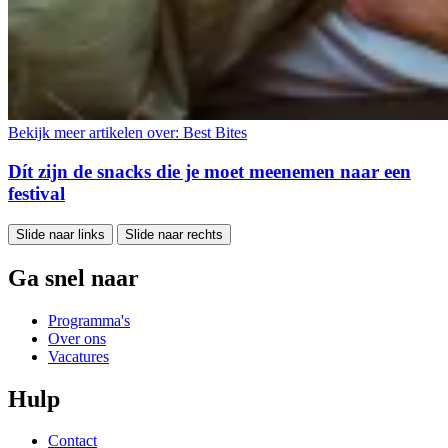
Bekijk meer artikelen over:
Best Bites
Dít zijn de snacks die je moet meenemen naar een
festival
Slide naar links
Slide naar rechts
Ga snel naar
Programma's
Over ons
Vacatures
Hulp
Contact