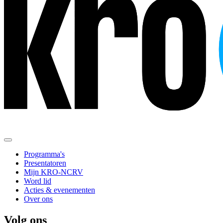
Programma's
Presentatoren
Mijn KRO-NCRV
Word lid
Acties & evenementen
Over ons
Volg ons