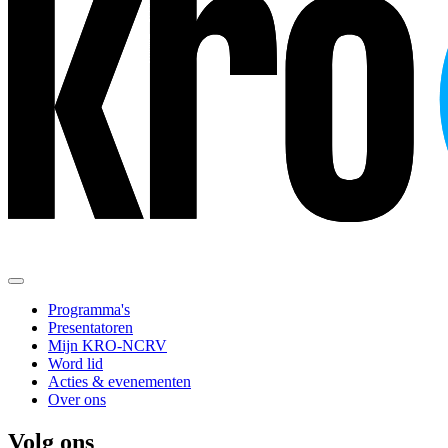
Programma's
Presentatoren
Mijn KRO-NCRV
Word lid
Acties & evenementen
Over ons
Volg ons