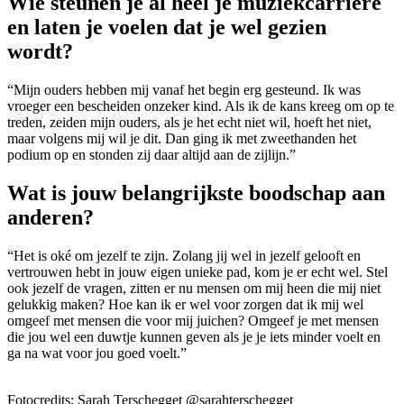
Wie steunen je al heel je muziekcarrière
en laten je voelen dat je wel gezien
wordt?
“Mijn ouders hebben mij vanaf het begin erg gesteund. Ik was
vroeger een bescheiden onzeker kind. Als ik de kans kreeg om op te
treden, zeiden mijn ouders, als je het echt niet wil, hoeft het niet,
maar volgens mij wil je dit. Dan ging ik met zweethanden het
podium op en stonden zij daar altijd aan de zijlijn.”
Wat is jouw belangrijkste boodschap aan
anderen?
“Het is oké om jezelf te zijn. Zolang jij wel in jezelf gelooft en
vertrouwen hebt in jouw eigen unieke pad, kom je er echt wel. Stel
ook jezelf de vragen, zitten er nu mensen om mij heen die mij niet
gelukkig maken? Hoe kan ik er wel voor zorgen dat ik mij wel
omgeef met mensen die voor mij juichen? Omgeef je met mensen
die jou wel een duwtje kunnen geven als je je iets minder voelt en
ga na wat voor jou goed voelt.”
Fotocredits: Sarah Terschegget @sarahterschegget