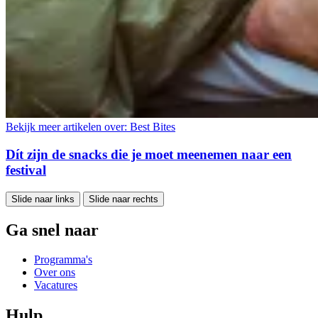
Bekijk meer artikelen over:
Best Bites
Dít zijn de snacks die je moet meenemen naar een
festival
Slide naar links
Slide naar rechts
Ga snel naar
Programma's
Over ons
Vacatures
Hulp