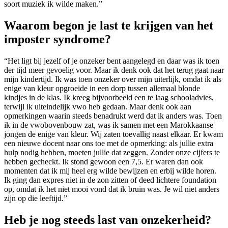
soort muziek ik wilde maken.”
Waarom begon je last te krijgen van het
imposter syndrome?
“Het ligt bij jezelf of je onzeker bent aangelegd en daar was ik toen
der tijd meer gevoelig voor. Maar ik denk ook dat het terug gaat naar
mijn kindertijd. Ik was toen onzeker over mijn uiterlijk, omdat ik als
enige van kleur opgroeide in een dorp tussen allemaal blonde
kindjes in de klas. Ik kreeg bijvoorbeeld een te laag schooladvies,
terwijl ik uiteindelijk vwo heb gedaan. Maar denk ook aan
opmerkingen waarin steeds benadrukt werd dat ik anders was. Toen
ik in de vwobovenbouw zat, was ik samen met een Marokkaanse
jongen de enige van kleur. Wij zaten toevallig naast elkaar. Er kwam
een nieuwe docent naar ons toe met de opmerking: als jullie extra
hulp nodig hebben, moeten jullie dat zeggen. Zonder onze cijfers te
hebben gecheckt. Ik stond gewoon een 7,5. Er waren dan ook
momenten dat ik mij heel erg wilde bewijzen en erbij wilde horen.
Ik ging dan expres niet in de zon zitten of deed lichtere foundation
op, omdat ik het niet mooi vond dat ik bruin was. Je wil niet anders
zijn op die leeftijd.”
Heb je nog steeds last van onzekerheid?