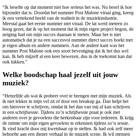
“Ik besefte op dat moment niet hoe serieus het was. Nu besef ik hoe
bijzonder dat is. Doordat het nummer Post Malone viraal ging, kreeg
ik een vertekend beeld van de realiteit in de muziekindustrie.
Meestal gaat het eerste nummer niet viraal. De lat werd meteen zo
hoog gezet, dat ik op het moment dat ik mijn eigen project begon, de
neiging had om mijn succes daaraan te meten. Maar het is niet
automatisch dat je na een succesvol nummer direct succes boekt met
je eigen album en andere nummers. Aan de andere kant was het
nummer Post Malone ook een soort bevestiging dat ik het dus wel
kan. Ik heb mijzelf al een keer bewezen, dus in de toekomst kan dat
ook lukken.”
Welke boodschap haal jezelf uit jouw
muziek?
“Hetzelfde als wat ik probeer over te brengen met mijn muziek. Als
ik niet lekker in mijn vel zit of door een breakup ga. Dan helpt het
om hierover te schrijven, omdat ik het dan van mij af kan schrijven
in een schrijfsessie. Tijdens zo’n schrijfsessie praat je ook met
anderen over je gevoelens die herkenbaar zijn voor iedereen. Ik krijg
de ruimte om mijn eigen gevoelens te erkennen tijdens zo’n sessie.
Ik vind kracht door mij kwetsbaar op te stellen. Ik had ook zelf meer
behoefte aan een dieper verhaal in de muziek scene. Ik wil mensen