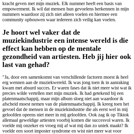
kracht geven met mijn muziek. Elk nummer heeft een basis van
empowerment. Ik wil dat mensen hun gevoelens herkennen in mijn
nummers waardoor zij zich niet alleen voelen en hiermee een
community opbouwen waar iedereen zich veilig kan voelen.
Je hoort wel vaker dat de
muziekindustrie een intense wereld is die
effect kan hebben op de mentale
gezondheid van artiesten. Heb jij hier ook
last van gehad?
"Ja, door een samenkomst van verschillende factoren moest ik heel
erg wennen aan de muziekwereld. Ik was jong toen ik in aanraking
kwam met absurd succes. Er waren fases dat ik niet meer wist wat ik
precies wilde vertellen met mijn muziek. Ik had getekend bij een
platenmaatschappij, maar mijn album sloeg niet aan waardoor ik
afscheid moest nemen van de platenmaatschappij. Ik kreeg toen het
gevoel dat de mensen in de muziekindustrie die als eerst wel in mij
geloofden opeens niet meer in mij geloofden. Ook zag ik op Tiktok
allemaal geweldige artiesten voorbij komen die succesvol waren. Ik
voelde mij onzeker en vroeg mij af wat mij dan zo uniek maakt? Ik
voelde een soort imposter syndrome en wist niet meer wat voor