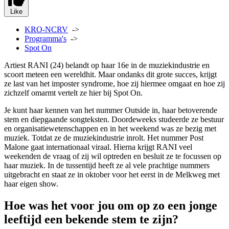
Like
KRO-NCRV
->
Programma's
->
Spot On
Artiest RANI (24) belandt op haar 16e in de muziekindustrie en
scoort meteen een wereldhit. Maar ondanks dit grote succes, krijgt
ze last van het imposter syndrome, hoe zij hiermee omgaat en hoe zij
zichzelf omarmt vertelt ze hier bij Spot On.
Je kunt haar kennen van het nummer Outside in, haar betoverende
stem en diepgaande songteksten. Doordeweeks studeerde ze bestuur
en organisatiewetenschappen en in het weekend was ze bezig met
muziek. Totdat ze de muziekindustrie inrolt. Het nummer Post
Malone gaat internationaal viraal. Hierna krijgt RANI veel
weekenden de vraag of zij wil optreden en besluit ze te focussen op
haar muziek. In de tussentijd heeft ze al vele prachtige nummers
uitgebracht en staat ze in oktober voor het eerst in de Melkweg met
haar eigen show.
Hoe was het voor jou om op zo een jonge
leeftijd een bekende stem te zijn?