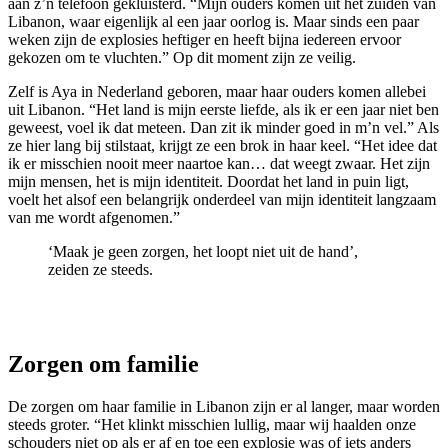
aan z’n telefoon gekluisterd. “Mijn ouders komen uit het zuiden van
Libanon, waar eigenlijk al een jaar oorlog is. Maar sinds een paar
weken zijn de explosies heftiger en heeft bijna iedereen ervoor
gekozen om te vluchten.” Op dit moment zijn ze veilig.
Zelf is Aya in Nederland geboren, maar haar ouders komen allebei
uit Libanon. “Het land is mijn eerste liefde, als ik er een jaar niet ben
geweest, voel ik dat meteen. Dan zit ik minder goed in m’n vel.” Als
ze hier lang bij stilstaat, krijgt ze een brok in haar keel. “Het idee dat
ik er misschien nooit meer naartoe kan… dat weegt zwaar. Het zijn
mijn mensen, het is mijn identiteit. Doordat het land in puin ligt,
voelt het alsof een belangrijk onderdeel van mijn identiteit langzaam
van me wordt afgenomen.”
‘Maak je geen zorgen, het loopt niet uit de hand’,
zeiden ze steeds.
Zorgen om familie
De zorgen om haar familie in Libanon zijn er al langer, maar worden
steeds groter. “Het klinkt misschien lullig, maar wij haalden onze
schouders niet op als er af en toe een explosie was of iets anders