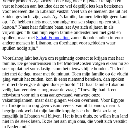
Verder probeert Aya zichzelf elke dag weer bij elkaar te rapen en
vast te houden aan het idee dat ze wel degelijk iets kan betekenen
voor iedereen die in Libanon vastzit. Veel van de mensen die uit het
zuiden gevlucht zijn, zoals Aya’s familie, kunnen letterlijk geen kant
op. “Ze hebben niets meer, sommige mensen slapen op een stuk
karton.” Naast haar fulltime baan, zet Aya zich al jaren in als
vrijwilliger. “Ik kan mijn eigen familie ondersteunen met geld en
spullen, maar met
Sabah Foundation
zamel ik ook spullen in voor
andere mensen in Libanon, en überhaupt voor gebieden waar
spullen nodig zijn.”
Vooralsnog lukt het Aya om regelmatig contact te krijgen met haar
familie. De gebeurtenissen in het MiddenOosten volgen elkaar nu zo
snel op dat het soms lastig is om het nieuws bij te houden. “Ik leef
niet met de dag, maar met de minuut. Toen mijn familie op de vlucht
ging vanuit het zuiden, kon ik eerst niemand bereiken, dan spoken
er direct de engste dingen door je hoofd.” Of haar familie Libanon
veilig kan verlaten is nog maar de vraag. “Toevallig had ik een
reisvisum voor mijn oma aangevraagd vanwege onze
vakantieplannen, maar daar gingen weken overheen. Voor Egypte
en Turkije is nu nog geen visum vereist vanuit Libanon, maar ik
begrijp ook wel dat mijn familie koppig is en het liefst zo lang
mogelijk in Libanon wil blijven. Het is hun thuis, ze willen hun land
niet in de steek laten. Ik zie het aan mijn oma, die voelt zich verstikt
in Nederland.”