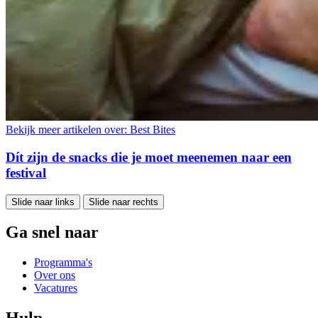
Bekijk meer artikelen over:
Best Bites
Dít zijn de snacks die je moet meenemen naar een
festival
Slide naar links
Slide naar rechts
Ga snel naar
Programma's
Over ons
Vacatures