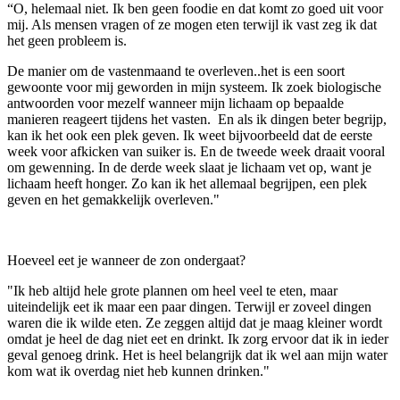
“O, helemaal niet. Ik ben geen foodie en dat komt zo goed uit voor
mij. Als mensen vragen of ze mogen eten terwijl ik vast zeg ik dat
het geen probleem is.
De manier om de vastenmaand te overleven..het is een soort
gewoonte voor mij geworden in mijn systeem. Ik zoek biologische
antwoorden voor mezelf wanneer mijn lichaam op bepaalde
manieren reageert tijdens het vasten. En als ik dingen beter begrijp,
kan ik het ook een plek geven. Ik weet bijvoorbeeld dat de eerste
week voor afkicken van suiker is. En de tweede week draait vooral
om gewenning. In de derde week slaat je lichaam vet op, want je
lichaam heeft honger. Zo kan ik het allemaal begrijpen, een plek
geven en het gemakkelijk overleven."
Hoeveel eet je wanneer de zon ondergaat?
"Ik heb altijd hele grote plannen om heel veel te eten, maar
uiteindelijk eet ik maar een paar dingen. Terwijl er zoveel dingen
waren die ik wilde eten. Ze zeggen altijd dat je maag kleiner wordt
omdat je heel de dag niet eet en drinkt. Ik zorg ervoor dat ik in ieder
geval genoeg drink. Het is heel belangrijk dat ik wel aan mijn water
kom wat ik overdag niet heb kunnen drinken."