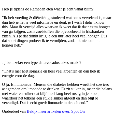
Heb je tijdens de Ramadan eten waar je echt vanaf blijft?
"Ik heb voeding & diëtetiek gestudeerd wat soms vervelend is, maar
dan heb je net te veel informatie en denk je I wish I didn’t know
this. Maar ik vermijd alles waarvan ik weet dat ik daar extra honger
van ga krijgen, zoals zoetstoffen die bijvoorbeeld in frisdranken
zitten. Als je dat drinkt krijg je een uur later heel veel honger. Dus
dat soort dingen probeer ik te vermijden, zodat ik niet continu
honger heb."
Jij bent zeker een type dat avocadoshakes maakt?
"That’s me! Met spinazie en heel veel groenten en dan heb ik
energie voor de dag.
O ja. En limonade! Mensen die diabetes hebben wordt het sowieso
aangeraden om limonade te drinken. Er zit suiker in, maar die balans
met water en suiker dat blijft heel lang heel rustig in je bloed,
waardoor het telkens een stukje suiker afgeeft en dan blijf je
verzadigd. Dat is echt goed: limonade in de ochtend."
Onderdeel van
Bekijk meer artikelen over:
Spot On