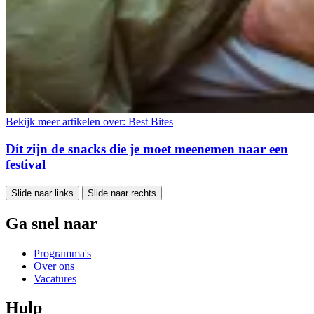
Bekijk meer artikelen over:
Best Bites
Dít zijn de snacks die je moet meenemen naar een
festival
Slide naar links
Slide naar rechts
Ga snel naar
Programma's
Over ons
Vacatures
Hulp