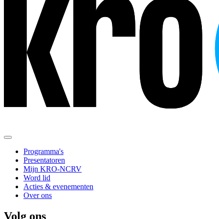
Programma's
Presentatoren
Mijn KRO-NCRV
Word lid
Acties & evenementen
Over ons
Volg ons