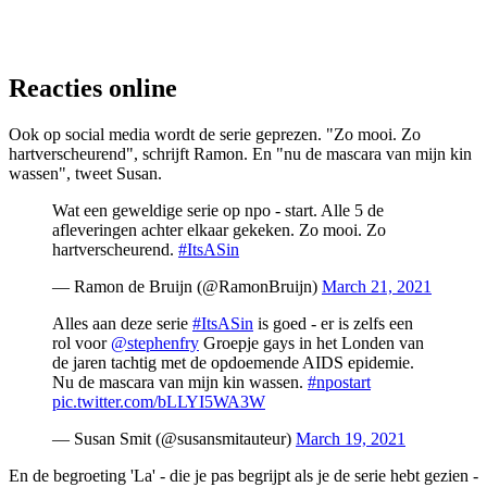
Reacties online
Ook op social media wordt de serie geprezen. "Zo mooi. Zo
hartverscheurend", schrijft Ramon. En "nu de mascara van mijn kin
wassen", tweet Susan.
Wat een geweldige serie op npo - start. Alle 5 de
afleveringen achter elkaar gekeken. Zo mooi. Zo
hartverscheurend.
#ItsASin
— Ramon de Bruijn (@RamonBruijn)
March 21, 2021
Alles aan deze serie
#ItsASin
is goed - er is zelfs een
rol voor
@stephenfry
Groepje gays in het Londen van
de jaren tachtig met de opdoemende AIDS epidemie.
Nu de mascara van mijn kin wassen.
#npostart
pic.twitter.com/bLLYI5WA3W
— Susan Smit (@susansmitauteur)
March 19, 2021
En de begroeting 'La' - die je pas begrijpt als je de serie hebt gezien -