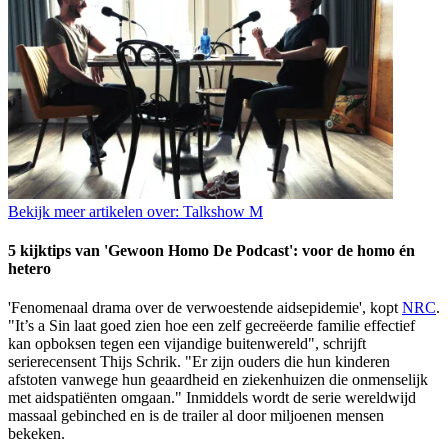
Bekijk meer artikelen over:
Talkshow M
5 kijktips van 'Gewoon Homo De Podcast': voor de homo én
hetero
'Fenomenaal drama over de verwoestende aidsepidemie', kopt
NRC
.
"It’s a Sin laat goed zien hoe een zelf gecreëerde familie effectief
kan opboksen tegen een vijandige buitenwereld", schrijft
serierecensent Thijs Schrik. "Er zijn ouders die hun kinderen
afstoten vanwege hun geaardheid en ziekenhuizen die onmenselijk
met aidspatiënten omgaan." Inmiddels wordt de serie wereldwijd
massaal gebinched en is de trailer al door miljoenen mensen
bekeken.