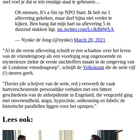
snel voel je dat er iets ernstigs staat te gebeuren…
Oh mensen, It’s a Sin op NPO Start. Ik heb nu 1
aflevering gekeken, maar durf bijna niet verder te
kijken. Ben bang dat mijn hart na aflevering 5 in
duizend stukken ligt.
pic.twitter.com/LcJkIhtWAA
— Nynke de Jong (@nynke)
March 20, 2021
"Al in die eerste aflevering schuift er een schaduw over het leven
van de vriendengroep als een voorlopig nog ongenoemde en
mysterieuze ziekte de eerste slachtoffers maakt in de omgeving van
de Londense vriendengroep", schrijft de
Volkskrant
die de serie vijf
(!) sterren geeft.
"Davies (de schrijver van de serie, red.) verweeft de vaak
hartverscheurende persoonlijke verhalen met een bittere
geschiedenis van de aidsepidemie in Engeland, die vergezeld ging
met onwetendheid, angst, hypocrisie, ontkenning en fabels; de
historische parallellen liggen voor het oprapen."
Lees ook: