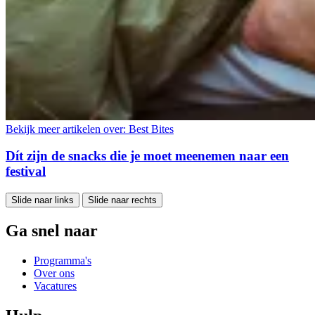
Bekijk meer artikelen over:
Best Bites
Dít zijn de snacks die je moet meenemen naar een
festival
Slide naar links
Slide naar rechts
Ga snel naar
Programma's
Over ons
Vacatures