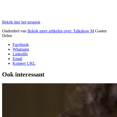
Bekijk hier het gesprek
Onderdeel van
Bekijk meer artikelen over:
Talkshow M
Gasten
Delen
Facebook
Whatsapp
LinkedIn
Email
Kopieer URL
Ook interessant