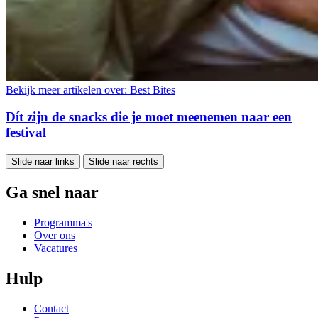
Bekijk meer artikelen over:
Best Bites
Dít zijn de snacks die je moet meenemen naar een
festival
Slide naar links
Slide naar rechts
Ga snel naar
Programma's
Over ons
Vacatures
Hulp
Contact