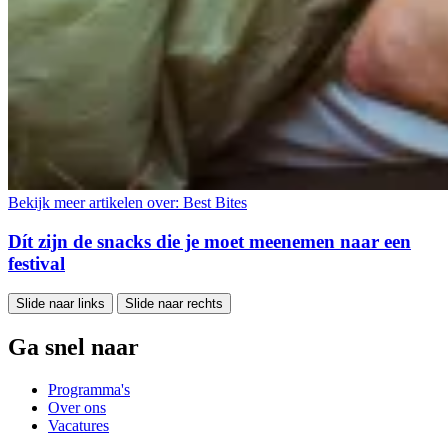
Bekijk meer artikelen over:
Best Bites
Dít zijn de snacks die je moet meenemen naar een
festival
Slide naar links
Slide naar rechts
Ga snel naar
Programma's
Over ons
Vacatures