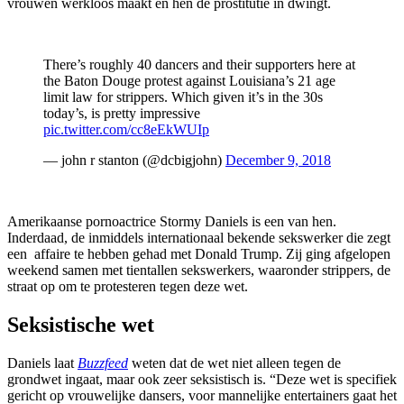
vrouwen werkloos maakt en hen de prostitutie in dwingt.
There’s roughly 40 dancers and their supporters here at
the Baton Douge protest against Louisiana’s 21 age
limit law for strippers. Which given it’s in the 30s
today’s, is pretty impressive
pic.twitter.com/cc8eEkWUIp
— john r stanton (@dcbigjohn)
December 9, 2018
Amerikaanse pornoactrice Stormy Daniels is een van hen.
Inderdaad, de inmiddels internationaal bekende sekswerker die zegt
een affaire te hebben gehad met Donald Trump. Zij ging afgelopen
weekend samen met tientallen sekswerkers, waaronder strippers, de
straat op om te protesteren tegen deze wet.
Seksistische wet
Daniels laat
Buzzfeed
weten dat de wet niet alleen tegen de
grondwet ingaat, maar ook zeer seksistisch is. “Deze wet is specifiek
gericht op vrouwelijke dansers, voor mannelijke entertainers gaat het