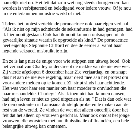
namelijk niet op. Het feit dat zo’n wet nog steeds doorgevoerd kan
worden is verbijsterend en beledigend voor iedere vrouw. Of je nou
in de entertainmentindustrie werkt of niet.”
Tijdens het protest vertelde de pornoactrice ook haar eigen verhaal.
“Als ik niet op mijn achttiende de seksindustrie in had gemogen, had
ik hier nooit gestaan. Ook had ik nooit kunnen ontsnappen uit de
gevaarlijke situatie waarin ik opgroeide als kind.” De pornoactrice
heet eigenlijk Stephanie Clifford en deelde eerder al vanaf haar
negende seksueel misbruikt te zijn.
En ze is lang niet de enige voor wie strippen een uitweg bood. Ook
het verhaal van Charley onderstreept de makke van de nieuwe wet.
Zij vierde afgelopen 6 december haar 21e verjaardag, en ontsnapt
dus net aan de nieuwe regeling, maar deed mee aan het protest om
voor andere meiden op te komen. Zij stript sinds haar achttiende.
Het was voor haar een manier om haar moeder te ontvluchten die
haar mishandelde. Charley: “Als ik toen niet had kunnen dansen,
had mijn leven er niet zo goed uitgezien als nu.” Dat is dan ook wat
de demonstranten in Louisiana duidelijk proberen te maken aan de
rest van de wereld. Ze vinden de wet niet alleen oneerlijk door het
feit dat het alleen op vrouwen gericht is. Maar ook omdat het jonge
vrouwen, die worstelen met hun thuissituatie of financiën, een hele
belangrijke uitweg kan ontnemen.