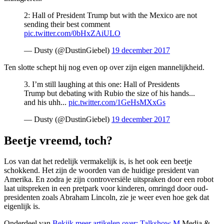
2: Hall of President Trump but with the Mexico are not
sending their best comment
pic.twitter.com/0bHxZAiULO
— Dusty (@DustinGiebel)
19 december 2017
Ten slotte schept hij nog even op over zijn eigen mannelijkheid.
3. I’m still laughing at this one: Hall of Presidents
Trump but debating with Rubio the size of his hands...
and his uhh...
pic.twitter.com/1GeHsMXxGs
— Dusty (@DustinGiebel)
19 december 2017
Beetje vreemd, toch?
Los van dat het redelijk vermakelijk is, is het ook een beetje
schokkend. Het zijn de woorden van de huidige president van
Amerika. En zodra je zijn controversiële uitspraken door een robot
laat uitspreken in een pretpark voor kinderen, omringd door oud-
presidenten zoals Abraham Lincoln, zie je weer even hoe gek dat
eigenlijk is.
Onderdeel van
Bekijk meer artikelen over:
Talkshow M
Media &