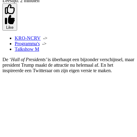
Leestijd:
2 minuten
Like
KRO-NCRV
->
Programma's
->
Talkshow M
De ‘
Hall of Presidents’
is überhaupt een bijzonder verschijnsel, maar
president Trump maakt de attractie nu helemaal af. En het
inspireerde een Twitteraar om zijn eigen versie te maken.