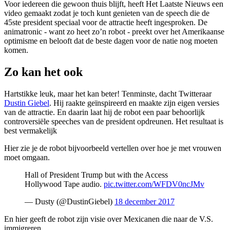
Voor iedereen die gewoon thuis blijft, heeft Het Laatste Nieuws een
video gemaakt zodat je toch kunt genieten van de speech die de
45ste president speciaal voor de attractie heeft ingesproken. De
animatronic - want zo heet zo’n robot - preekt over het Amerikaanse
optimisme en belooft dat de beste dagen voor de natie nog moeten
komen.
Zo kan het ook
Hartstikke leuk, maar het kan beter! Tenminste, dacht Twitteraar
Dustin Giebel
. Hij raakte geïnspireerd en maakte zijn eigen versies
van de attractie. En daarin laat hij de robot een paar behoorlijk
controversiële speeches van de president opdreunen. Het resultaat is
best vermakelijk
Hier zie je de robot bijvoorbeeld vertellen over hoe je met vrouwen
moet omgaan.
Hall of President Trump but with the Access
Hollywood Tape audio.
pic.twitter.com/WFDV0ncJMv
— Dusty (@DustinGiebel)
18 december 2017
En hier geeft de robot zijn visie over Mexicanen die naar de V.S.
immigreren.