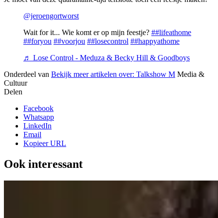
@jeroengortworst
Wait for it... Wie komt er op mijn feestje?
##lifeathome
##foryou
##voorjou
##losecontrol
##happyathome
♬ Lose Control - Meduza & Becky Hill & Goodboys
Onderdeel van
Bekijk meer artikelen over:
Talkshow M
Media &
Cultuur
Delen
Facebook
Whatsapp
LinkedIn
Email
Kopieer URL
Ook interessant