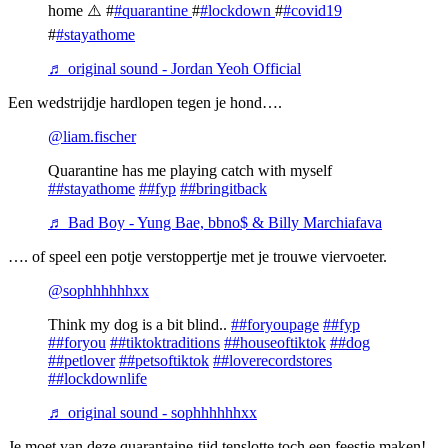
home ⚠️ #
#quarantine
#
#lockdown
#
#covid19
#
#stayathome
♬ original sound - Jordan Yeoh Official
Een wedstrijdje hardlopen tegen je hond….
@liam.fischer
Quarantine has me playing catch with myself
##stayathome
##fyp
##bringitback
♬ Bad Boy - Yung Bae, bbno$ & Billy Marchiafava
…. of speel een potje verstoppertje met je trouwe viervoeter.
@sophhhhhhxx
Think my dog is a bit blind..
##foryoupage
##fyp
##foryou
##tiktoktraditions
##houseoftiktok
##dog
##petlover
##petsoftiktok
##loverecordstores
##lockdownlife
♬ original sound - sophhhhhhxx
Je moet van deze quarantaine-tijd tenslotte toch een feestje maken!