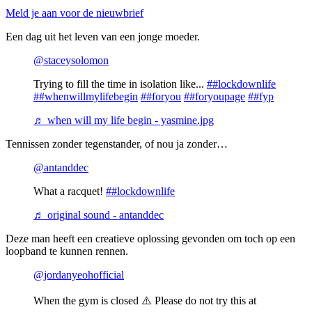
Meld je aan voor de nieuwbrief
Een dag uit het leven van een jonge moeder.
@staceysolomon
Trying to fill the time in isolation like...
##lockdownlife
##whenwillmylifebegin
##foryou
##foryoupage
##fyp
♬ when will my life begin - yasmine.jpg
Tennissen zonder tegenstander, of nou ja zonder…
@antanddec
What a racquet!
##lockdownlife
♬ original sound - antanddec
Deze man heeft een creatieve oplossing gevonden om toch op een
loopband te kunnen rennen.
@jordanyeohofficial
When the gym is closed ⚠️ Please do not try this at