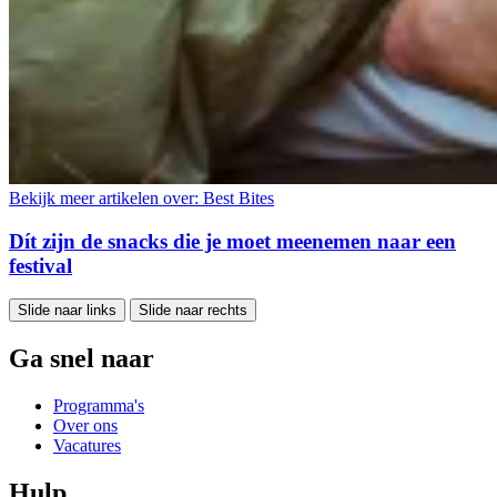
Bekijk meer artikelen over:
Best Bites
Dít zijn de snacks die je moet meenemen naar een
festival
Slide naar links
Slide naar rechts
Ga snel naar
Programma's
Over ons
Vacatures
Hulp