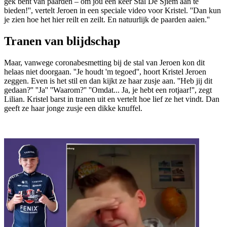
gek bent van paarden – om jou een keer Stal De Sjiem aan te
bieden!'', vertelt Jeroen in een speciale video voor Kristel. ''Dan kun
je zien hoe het hier reilt en zeilt. En natuurlijk de paarden aaien.''
Tranen van blijdschap
Maar, vanwege coronabesmetting bij de stal van Jeroen kon dit
helaas niet doorgaan. ''Je houdt 'm tegoed'', hoort Kristel Jeroen
zeggen. Even is het stil en dan kijkt ze haar zusje aan. ''Heb jij dit
gedaan?'' ''Ja'' ''Waarom?'' ''Omdat... Ja, je hebt een rotjaar!'', zegt
Lilian. Kristel barst in tranen uit en vertelt hoe lief ze het vindt. Dan
geeft ze haar jonge zusje een dikke knuffel.