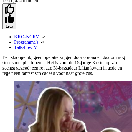
Leestijd:
2 minuten
Like
KRO-NCRV
->
Programma's
->
Talkshow M
Een skiongeluk, geen operatie krijgen door corona en daarom nog
steeds met pijn lopen… Het is voor de 16-jarige Kristel op z'n
zachtst gezegd: een rotjaar. M-bassadeur Lilian kwam in actie en
regelt een fantastisch cadeau voor haar grote zus.