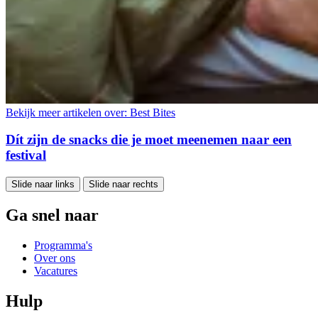
Bekijk meer artikelen over:
Best Bites
Dít zijn de snacks die je moet meenemen naar een
festival
Slide naar links
Slide naar rechts
Ga snel naar
Programma's
Over ons
Vacatures
Hulp